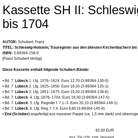
Kassette SH II: Schleswi
bis 1704
AUTOR:
Schubert, Franz
TITEL: Schleswig-Holstein; Trauregister aus den ältesten Kirchenbüchern bis
ISBN:
3-89364-158-0
[Franz Schubert Verlag]
Diese Kassette enthält folgende Schubert-Bände:
• Bd. 7:
Lübeck
1. Lfg. 1576–1624. Euro 12,70 (3-89364-130-0)
• Bd. 7:
Lübeck
2. Lfg. 1625–1650. Euro 18,30 (3-89364-135-1)
• Bd. 7:
Lübeck
3. Lfg. 1651–1675. Euro 19,30 (3-89364-138-6)
• Bd. 7:
Lübeck
. 4. Lfg. 1676–1704. Euro 19,30 (3-89364-147-5)
• Bd. 7:
Lübeck
. 5. Lfg. Register f. 7.1–3. Euro 20,10 (3-89364-149-1)
• Bd. 7:
Lübeck
. 6. Lfg. Reg. f. 7.4. Euro 8,80 (3-89364-145-9)
•
Etui (Schuber)
angefertigt aus massiver Pappe (ca. 1,5 mm stark) und überzog
92,00 EUR
incl. 7% USt. zzgl. Versand