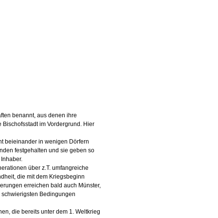
aften benannt, aus denen ihre
Bischofsstadt im Vordergrund. Hier
cht beieinander in wenigen Dörfern
unden festgehalten und sie geben so
 Inhaber.
nerationen über z.T. umfangreiche
ndheit, die mit dem Kriegsbeginn
erungen erreichen bald auch Münster,
er schwierigsten Bedingungen
, die bereits unter dem 1. Weltkrieg