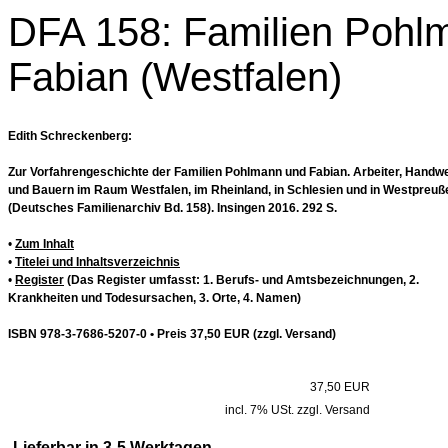
DFA 158: Familien Pohl
Fabian (Westfalen)
Edith Schreckenberg:
Zur Vorfahrengeschichte der Familien Pohlmann und Fabian. Arbeiter, Handw
und Bauern im Raum Westfalen, im Rheinland, in Schlesien und in Westpreuß
(Deutsches Familienarchiv Bd. 158). Insingen 2016. 292 S.
•
Zum Inhalt
•
Titelei und Inhaltsverzeichnis
•
Register
(Das Register umfasst: 1. Berufs- und Amtsbezeichnungen, 2.
Krankheiten und Todesursachen, 3. Orte, 4. Namen)
ISBN 978-3-7686-5207-0 • Preis 37,50 EUR (zzgl. Versand)
37,50 EUR
incl. 7% USt. zzgl. Versand
Lieferbar in 3-5 Werktagen