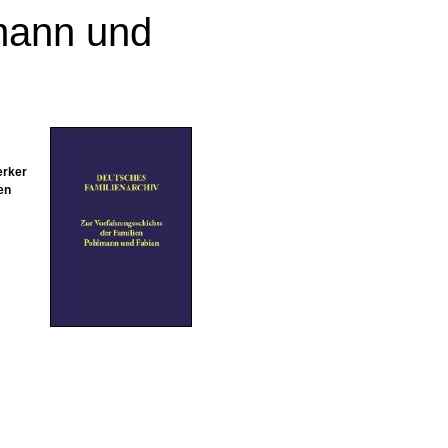
mann und
erker
en