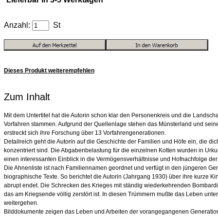
Anzahl:
St
Dieses Produkt weiterempfehlen
Zum Inhalt
Mit dem Untertitel hat die Autorin schon klar den Personenkreis und die Landsch
Vorfahren stammen. Aufgrund der Quellenlage stehen das Münsterland und seine 
erstreckt sich ihre Forschung über 13 Vorfahrengenerationen.
Detailreich geht die Autorin auf die Geschichte der Familien und Höfe ein, die di
konzentriert sind. Die Abgabenbelastung für die einzelnen Kotten wurden in Urk
einen interessanten Einblick in die Vermögensverhältnisse und Hofnachfolge der
Die Ahnenliste ist nach Familiennamen geordnet und verfügt in den jüngeren Ge
biographische Texte. So berichtet die Autorin (Jahrgang 1930) über ihre kurze Ki
abrupt endet. Die Schrecken des Krieges mit ständig wiederkehrenden Bombardi
das am Kriegsende völlig zerstört ist. In diesen Trümmern mußte das Leben unt
weitergehen.
Bilddokumente zeigen das Leben und Arbeiten der vorangegangenen Generationen