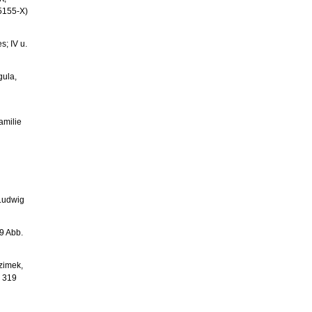
-5155-X)
s; IV u.
gula,
amilie
Ludwig
39 Abb.
zimek,
. 319