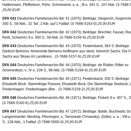
Haltermann, Pfefferkorn, Pöhn, Schniewind, u. a. ; III u. 341 S., 107 Abb. (3-7686
25,00 EUR
DFA 041
Deutsches Familienarchiv Bd. 41 (1970); Beiträge: Giegerich, Gugeriche
300 S., 58 Abb., 32 Taf., 2 Kte. auf 1 Falttaf. (3-7686-5163-0)
25,00 EUR
DFA 042
Deutsches Familienarchiv Bd. 42 (1970); Beiträge: Brechter, Fauser, Re
Reiß, Schworm; II u. 300 S., 58 Abb. (3-7686-5156-8)
25,00 EUR
DFA 043
Deutsches Familienarchiv Bd. 43 (1970). Festeinband, 364 S. Beiträge:
Dietrich Behrens: Ahnenliste Behrens-Hoffmann aus Varel; Heinrich Sachs: Die F
Sachs aus Straas im Landkreis... (3-7686-5157-6)
25,00 EUR
DFA 044
Deutsches Familienarchiv Bd. 44 (1970); Beiträge: de Ridder, Ritter zu
Groenesteyn, v.; IV u. 239 S., 96 Abb. (3-7686-5158-4)
25,00 EUR
DFA 045
Deutsches Familienarchiv Bd. 45 (1971). Festeinband, 350 S. Beiträge:
Elisabeth Bock: Stammfolge Passow; Elisabeth Bock: Die Stammfolge Seebeck; 
Fredenhagen: Fredenhagen (Bre... (3-7686-5159-2)
25,00 EUR
DFA 046
Deutsches Familienarchiv Bd. 46 (1971); Beiträge: Fickert; II u. 307 S., 
(3-7686-5160-6)
25,00 EUR
DFA 047
Deutsches Familienarchiv Bd. 47 (1972); Beiträge: Balde, Buchwald, Gr
Langenmantel, Meuting, Plieningen, v., Tarnowski (Trnawsky), Zödler, u. a. ; VIII u
S., 138 Abb., 1 Falttaf. (3-7686-5000-6)
25,00 EUR