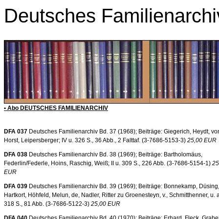
Deutsches Familienarchi
• Abo DEUTSCHES FAMILIENARCHIV
DFA 037
Deutsches Familienarchiv Bd. 37 (1968); Beiträge: Giegerich, Heydt, von
Horst, Leipersberger; IV u. 326 S., 36 Abb., 2 Falttaf. (3-7686-5153-3)
25,00 EUR
DFA 038
Deutsches Familienarchiv Bd. 38 (1969); Beiträge: Bartholomäus,
Federlin/Federle, Hoins, Raschig, Weiß; II u. 309 S., 226 Abb. (3-7686-5154-1)
25
EUR
DFA 039
Deutsches Familienarchiv Bd. 39 (1969); Beiträge: Bonnekamp, Düsing
Hartkort, Höhfeld, Melun, de, Nadler, Ritter zu Groenesteyn, v., Schmitthenner, u. a. 
318 S., 81 Abb. (3-7686-5122-3)
25,00 EUR
DFA 040
Deutsches Familienarchiv Bd. 40 (1970); Beiträge: Erhard, Fleck, Graber