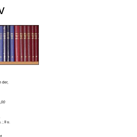
v
 der,
,00
,
; II u.
t,