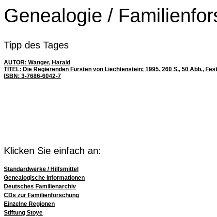
Genealogie / Familienfo
Tipp des Tages
AUTOR: Wanger, Harald
TITEL: Die Regierenden Fürsten von Liechtenstein; 1995. 260 S., 50 Abb., Fes
ISBN: 3-7686-6042-7
Klicken Sie einfach an:
Standardwerke / Hilfsmittel
Genealogische Informationen
Deutsches Familienarchiv
CDs zur Familienforschung
Einzelne Regionen
Stiftung Stoye