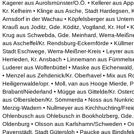
Kagerer aus Aurolsmünster/O.Ö. • Kellerer aus App
Kr. Kelheim • Klinge aus Asche, Stadt Hardegsen, 
Arnsdorf in der Wachau • Köpfelsberger aus Unterneu
Krauß aus Joditz, Gde. Köditz, Vogtland, Kr. Hof •
Krug aus Schwebda, Gde. Meinhard, Werra-Meißne
aus Ascheffel/Kr. Rendsburg-Eckernförde • Küllme
Stadt Eschwege, Werra-Meißner-Kreis • Leyrer aus 
Herrieden, Kr. Ansbach • Linnemann aus Fümmelse,
Luderer aus Wolfenbüttel • Maske aus Eichenwald
• Menzel aus Zehdenick/Kr. Oberhavel • Mix aus 
Heiligenwalde/opr. • Moll, van aus Hooge Mierde, P
Brabant/Niederland • Mügge aus Gittelde/Kr. Oster
aus Olbersleben/Kr. Sömmerda • Noss aus Nunkric
Merzig-Wadern • Nullmeyer aus Kirchhuchting/Fre
Ohlenbusch aus Ohlebusch in Bookholzberg, Gde.
Oldenburg • Olsson aus Karlshamn/Schweden • O
Pavenstädt, Stadt Gütersloh • Paucke aus Bindsfeld