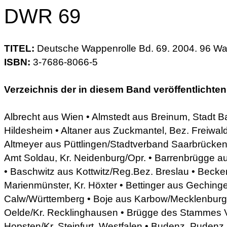
DWR 69
TITEL:
Deutsche Wappenrolle Bd. 69. 2004. 96 Wa
ISBN:
3-7686-8066-5
Verzeichnis der in diesem Band veröffentlichte
Albrecht aus Wien • Almstedt aus Breinum, Stadt Ba
Hildesheim • Altaner aus Zuckmantel, Bez. Freiwald
Altmeyer aus Püttlingen/Stadtverband Saarbrücken
Amt Soldau, Kr. Neidenburg/Opr. • Barrenbrügge a
• Baschwitz aus Kottwitz/Reg.Bez. Breslau • Becke
Marienmünster, Kr. Höxter • Bettinger aus Gechinge
Calw/Württemberg • Boje aus Karbow/Mecklenburg 
Oelde/Kr. Recklinghausen • Brügge des Stammes V
Hopsten/Kr. Steinfurt, Westfalen • Budenz, Pudenz 