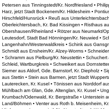
Petersen aus Tinningstedt/Kr. Nordfriesland • Phi
Harz, jetzt Stadt Bockenem/Kr. Hildesheim • Pontiu
Hirschfeld/Hunsrück • Reuß aus Unterleichtersbach
Oberleichtersbach, Kr. Bad Kissingen • Risthaus a
Obershausen/Rheinland • Rötzer aus Neumarkt/Opf
Leutesdorf, Stadt Bad Hönningen/Kr. Neuwied • Sc
Langenhahn/Westerwaldkreis • Schink aus Gansgrü
Schmidt aus Ensheim/Kr. Alzey-Worms • Schneider
• Schramm aus Pielburg/Kr. Neustettin • Schuchert
Schleid, Wartburgkreis • Schweikert aus Dornstette
Siemer aus Aldorf, Gde. Barnstorf, Kr. Diepholz • Si
aus Stettin • Stein aus Barmen, jetzt Stadt Wupperta
Lauterecken, Kr. Kusel • Tönissen aus Norddorf a
Mühlbach am Glan, Gde. Altenglan, Kr. Kusel • Un
Krumbach/Odenwald, Kr. Bergstraße • Unterstein a
Land/Böhmen • Venter aus Roth b. Meisenheim, Kr