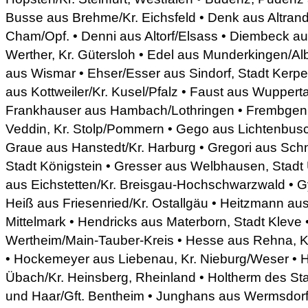
Busse aus Brehme/Kr. Eichsfeld • Denk aus Altrands
Cham/Opf. • Denni aus Altorf/Elsass • Diembeck a
Werther, Kr. Gütersloh • Edel aus Munderkingen/Al
aus Wismar • Ehser/Esser aus Sindorf, Stadt Kerpe
aus Kottweiler/Kr. Kusel/Pfalz • Faust aus Wupperta
Frankhauser aus Hambach/Lothringen • Frembgen 
Veddin, Kr. Stolp/Pommern • Gego aus Lichtenbusc
Graue aus Hanstedt/Kr. Harburg • Gregori aus Schn
Stadt Königstein • Gresser aus Welbhausen, Stadt 
aus Eichstetten/Kr. Breisgau-Hochschwarzwald • Gy
Heiß aus Friesenried/Kr. Ostallgäu • Heitzmann aus
Mittelmark • Hendricks aus Materborn, Stadt Kleve 
Wertheim/Main-Tauber-Kreis • Hesse aus Rehna, 
• Hockemeyer aus Liebenau, Kr. Nieburg/Weser • 
Übach/Kr. Heinsberg, Rheinland • Holtherm des S
und Haar/Gft. Bentheim • Junghans aus Wermsdorf