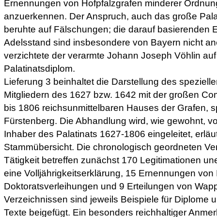
Ernennungen von Hofpfalzgrafen minderer Ordnung 
anzuerkennen. Der Anspruch, auch das große Palat
beruhte auf Fälschungen; die darauf basierenden 
Adelsstand sind insbesondere von Bayern nicht a
verzichtete der verarmte Johann Joseph Vöhlin au
Palatinatsdiplom.
Lieferung 3 beinhaltet die Darstellung des speziel
Mitgliedern des 1627 bzw. 1642 mit der großen Com
bis 1806 reichsunmittelbaren Hauses der Grafen, s
Fürstenberg. Die Abhandlung wird, wie gewohnt, v
Inhaber des Palatinats 1627-1806 eingeleitet, erläu
Stammübersicht. Die chronologisch geordneten Ver
Tätigkeit betreffen zunächst 170 Legitimationen u
eine Volljährigkeitserklärung, 15 Ernennungen von 
Doktoratsverleihungen und 9 Erteilungen von Wap
Verzeichnissen sind jeweils Beispiele für Diplome 
Texte beigefügt. Ein besonders reichhaltiger Anmer