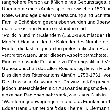
ranghöhere Person anläßlich eines Geburtstages, e
Übernahme eines Amtes spielten zwischen 1500 u
Rolle. Grundlage dieser Untersuchung sind Schriften
Familie Schönborn geschrieben wurden und überwi
mainfränkischen Raum entstanden sind.
"Politik in und mit Kalendern (1500-1800)" ist der Ti
Manfred Hanisch, der die Kalender des Nürnberg
Endter, die fast im gesamten protestantischen Ra
verbreitet waren, unter diesem Aspekt betrachtete.
Eine interessante Fallstudie zu Führungsstil und V
Genossenschaft des alten Reiches legt Erwin Ried
Dissidien des Ritterkantons Altmühl 1758-1761" vor
Die klassische Auswanderer-Provinz im Königreich
jedoch unterschieden sich Auswanderungsmotive un
einzelnen Regionen sehr stark, wie Klaus Guth in
"Wanderungsbewegungen in und aus Franken im 19.
Edgar Hans Brunner greift das Thema H. Lierman