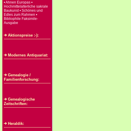
• Ahnen Europas •
Hochmittelalterliche sakrale
Baukunst • Schönes und
Edles zum Rahmen •
Bibliophile Faksimile-
Ausgabe
Aktionspreise :-):
Modernes Antiquariat:
Genealogie /
Familienforschung:
Genealogische
Zeitschriften:
Heraldik: