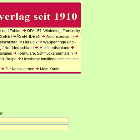
n und Fabian
DFA 157: Winterling, Fransecky,
SERE PRÄSENTIDEEN
Aktionspreise :-)
tschriften
Heraldik
Wappenringe und -
g / Norddeutschland
Mitteldeutschland
similes
Formulare, Schmuckahnentafeln
r & Raspe
Hessische familiengeschichtliche
Zur Kasse gehen
Mein Konto
an.