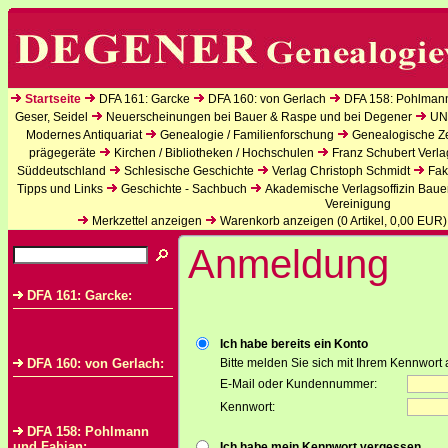
Startseite
DFA 161: Garcke
DFA 160: von Gerlach
DFA 158: Pohlman
Geser, Seidel
Neuerscheinungen bei Bauer & Raspe und bei Degener
UN
Modernes Antiquariat
Genealogie / Familienforschung
Genealogische Zei
prägegeräte
Kirchen / Bibliotheken / Hochschulen
Franz Schubert Verla
Süddeutschland
Schlesische Geschichte
Verlag Christoph Schmidt
Fak
Tipps und Links
Geschichte - Sachbuch
Akademische Verlagsoffizin Baue
Vereinigung
Merkzettel anzeigen
Warenkorb anzeigen (
0
Artikel,
0,00
EUR)
Anmeldung
DFA 161: Garcke:
Ich habe bereits ein Konto
DFA 160: von Gerlach:
Bitte melden Sie sich mit Ihrem Kennwort 
E-Mail oder Kundennummer:
Kennwort:
DFA 158: Pohlmann
und Fabian:
Ich habe mein Kennwort vergessen