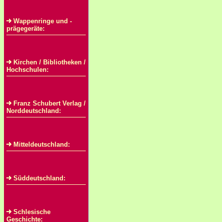
Wappenringe und -
prägegeräte:
Kirchen / Bibliotheken /
Hochschulen:
Franz Schubert Verlag /
Norddeutschland:
Mitteldeutschland:
Süddeutschland:
Schlesische
Geschichte: