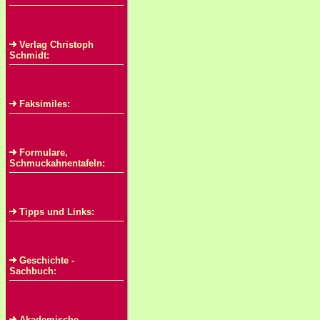
Verlag Christoph
Schmidt:
Faksimiles:
Formulare,
Schmuckahnentafeln:
Tipps und Links:
Geschichte -
Sachbuch:
Akademische