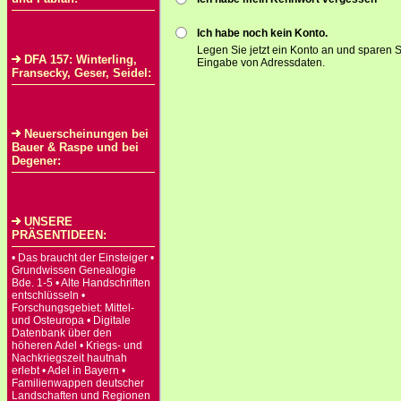
Ich habe noch kein Konto.
Legen Sie jetzt ein Konto an und sparen S
DFA 157: Winterling,
Eingabe von Adressdaten.
Fransecky, Geser, Seidel:
Neuerscheinungen bei
Bauer & Raspe und bei
Degener:
UNSERE
PRÄSENTIDEEN:
• Das braucht der Einsteiger •
Grundwissen Genealogie
Bde. 1-5 • Alte Handschriften
entschlüsseln •
Forschungsgebiet: Mittel-
und Osteuropa • Digitale
Datenbank über den
höheren Adel • Kriegs- und
Nachkriegszeit hautnah
erlebt • Adel in Bayern •
Familienwappen deutscher
Landschaften und Regionen