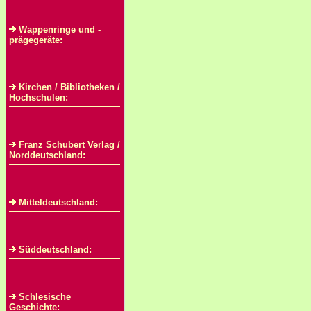
Wappenringe und -
prägegeräte:
Kirchen / Bibliotheken /
Hochschulen:
Franz Schubert Verlag /
Norddeutschland:
Mitteldeutschland:
Süddeutschland:
Schlesische
Geschichte: