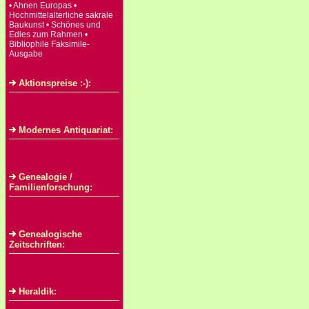
• Ahnen Europas •
Hochmittelalterliche sakrale
Baukunst • Schönes und
Edles zum Rahmen •
Bibliophile Faksimile-
Ausgabe
Aktionspreise :-):
Modernes Antiquariat:
Genealogie /
Familienforschung:
Genealogische
Zeitschriften:
Heraldik: