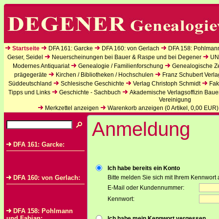
Startseite
DFA 161: Garcke
DFA 160: von Gerlach
DFA 158: Pohlman
Geser, Seidel
Neuerscheinungen bei Bauer & Raspe und bei Degener
UN
Modernes Antiquariat
Genealogie / Familienforschung
Genealogische Zei
prägegeräte
Kirchen / Bibliotheken / Hochschulen
Franz Schubert Verla
Süddeutschland
Schlesische Geschichte
Verlag Christoph Schmidt
Fak
Tipps und Links
Geschichte - Sachbuch
Akademische Verlagsoffizin Baue
Vereinigung
Merkzettel anzeigen
Warenkorb anzeigen (
0
Artikel,
0,00
EUR)
Anmeldung
DFA 161: Garcke:
Ich habe bereits ein Konto
DFA 160: von Gerlach:
Bitte melden Sie sich mit Ihrem Kennwort 
E-Mail oder Kundennummer:
Kennwort:
DFA 158: Pohlmann
und Fabian:
Ich habe mein Kennwort vergessen