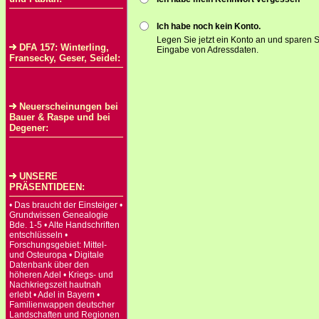
Ich habe noch kein Konto.
Legen Sie jetzt ein Konto an und sparen S
DFA 157: Winterling,
Eingabe von Adressdaten.
Fransecky, Geser, Seidel:
Neuerscheinungen bei
Bauer & Raspe und bei
Degener:
UNSERE
PRÄSENTIDEEN:
• Das braucht der Einsteiger •
Grundwissen Genealogie
Bde. 1-5 • Alte Handschriften
entschlüsseln •
Forschungsgebiet: Mittel-
und Osteuropa • Digitale
Datenbank über den
höheren Adel • Kriegs- und
Nachkriegszeit hautnah
erlebt • Adel in Bayern •
Familienwappen deutscher
Landschaften und Regionen