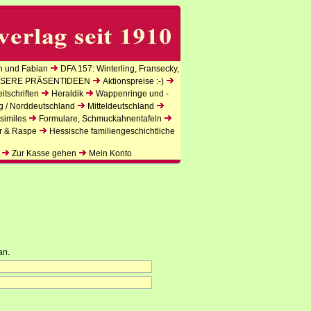
n und Fabian
DFA 157: Winterling, Fransecky,
SERE PRÄSENTIDEEN
Aktionspreise :-)
tschriften
Heraldik
Wappenringe und -
g / Norddeutschland
Mitteldeutschland
similes
Formulare, Schmuckahnentafeln
r & Raspe
Hessische familiengeschichtliche
Zur Kasse gehen
Mein Konto
an.