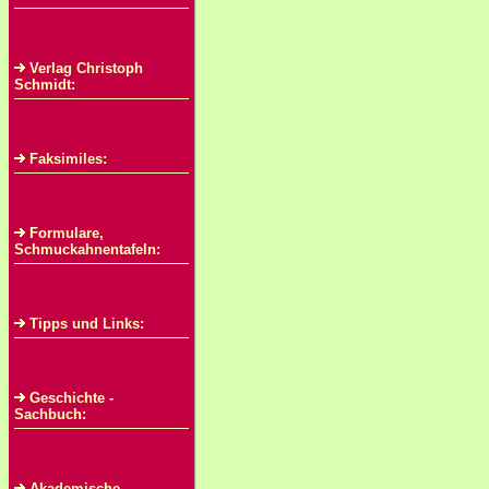
Verlag Christoph
Schmidt:
Faksimiles:
Formulare,
Schmuckahnentafeln:
Tipps und Links:
Geschichte -
Sachbuch:
Akademische