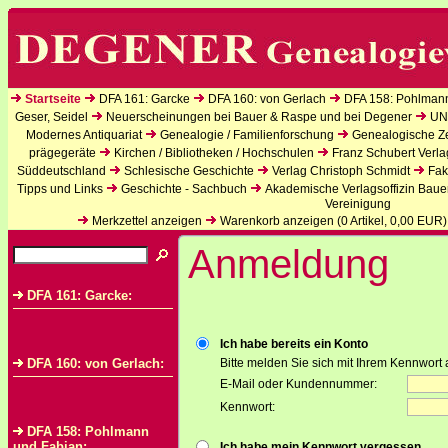
Startseite
DFA 161: Garcke
DFA 160: von Gerlach
DFA 158: Pohlman
Geser, Seidel
Neuerscheinungen bei Bauer & Raspe und bei Degener
UN
Modernes Antiquariat
Genealogie / Familienforschung
Genealogische Zei
prägegeräte
Kirchen / Bibliotheken / Hochschulen
Franz Schubert Verla
Süddeutschland
Schlesische Geschichte
Verlag Christoph Schmidt
Fak
Tipps und Links
Geschichte - Sachbuch
Akademische Verlagsoffizin Baue
Vereinigung
Merkzettel anzeigen
Warenkorb anzeigen (
0
Artikel,
0,00
EUR)
Anmeldung
DFA 161: Garcke:
Ich habe bereits ein Konto
DFA 160: von Gerlach:
Bitte melden Sie sich mit Ihrem Kennwort 
E-Mail oder Kundennummer:
Kennwort:
DFA 158: Pohlmann
und Fabian:
Ich habe mein Kennwort vergessen