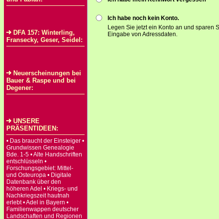
Ich habe noch kein Konto.
Legen Sie jetzt ein Konto an und sparen S
DFA 157: Winterling,
Eingabe von Adressdaten.
Fransecky, Geser, Seidel:
Neuerscheinungen bei
Bauer & Raspe und bei
Degener:
UNSERE
PRÄSENTIDEEN:
• Das braucht der Einsteiger •
Grundwissen Genealogie
Bde. 1-5 • Alte Handschriften
entschlüsseln •
Forschungsgebiet: Mittel-
und Osteuropa • Digitale
Datenbank über den
höheren Adel • Kriegs- und
Nachkriegszeit hautnah
erlebt • Adel in Bayern •
Familienwappen deutscher
Landschaften und Regionen