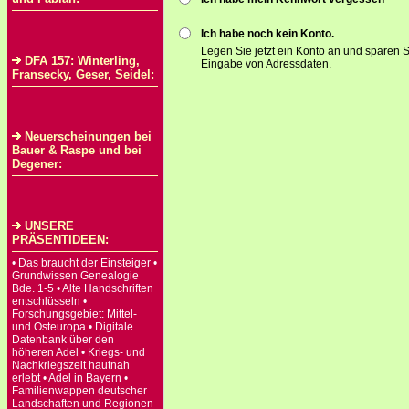
Ich habe noch kein Konto.
Legen Sie jetzt ein Konto an und sparen S
DFA 157: Winterling,
Eingabe von Adressdaten.
Fransecky, Geser, Seidel:
Neuerscheinungen bei
Bauer & Raspe und bei
Degener:
UNSERE
PRÄSENTIDEEN:
• Das braucht der Einsteiger •
Grundwissen Genealogie
Bde. 1-5 • Alte Handschriften
entschlüsseln •
Forschungsgebiet: Mittel-
und Osteuropa • Digitale
Datenbank über den
höheren Adel • Kriegs- und
Nachkriegszeit hautnah
erlebt • Adel in Bayern •
Familienwappen deutscher
Landschaften und Regionen