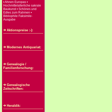
• Ahnen Europas •
Hochmittelalterliche sakrale
Baukunst • Schönes und
Edles zum Rahmen •
Bibliophile Faksimile-
Ausgabe
Aktionspreise :-):
Modernes Antiquariat:
Genealogie /
Familienforschung:
Genealogische
Zeitschriften:
Heraldik: