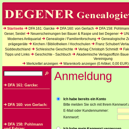
Startseite
DFA 161: Garcke
DFA 160: von Gerlach
DFA 158: Pohlman
Geser, Seidel
Neuerscheinungen bei Bauer & Raspe und bei Degener
UN
Modernes Antiquariat
Genealogie / Familienforschung
Genealogische Zei
prägegeräte
Kirchen / Bibliotheken / Hochschulen
Franz Schubert Verla
Süddeutschland
Schlesische Geschichte
Verlag Christoph Schmidt
Fak
Tipps und Links
Geschichte - Sachbuch
Akademische Verlagsoffizin Baue
Vereinigung
Merkzettel anzeigen
Warenkorb anzeigen (
0
Artikel,
0,00
EUR)
Anmeldung
DFA 161: Garcke:
Ich habe bereits ein Konto
DFA 160: von Gerlach:
Bitte melden Sie sich mit Ihrem Kennwort 
E-Mail oder Kundennummer:
Kennwort:
DFA 158: Pohlmann
und Fabian:
Ich habe mein Kennwort vergessen