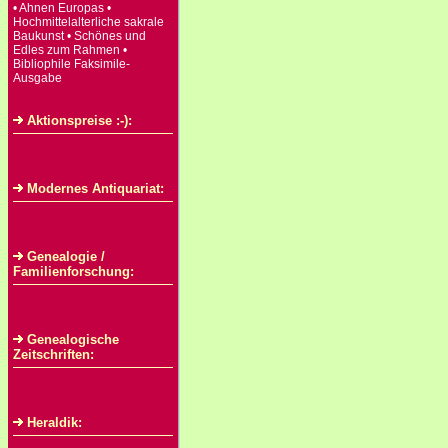
• Ahnen Europas •
Hochmittelalterliche sakrale
Baukunst • Schönes und
Edles zum Rahmen •
Bibliophile Faksimile-
Ausgabe
Aktionspreise :-):
Modernes Antiquariat:
Genealogie /
Familienforschung:
Genealogische
Zeitschriften:
Heraldik: