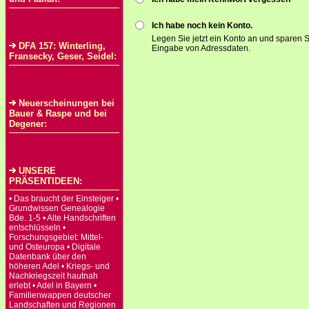
Ich habe noch kein Konto.
Legen Sie jetzt ein Konto an und sparen S
DFA 157: Winterling,
Eingabe von Adressdaten.
Fransecky, Geser, Seidel:
Neuerscheinungen bei
Bauer & Raspe und bei
Degener:
UNSERE
PRÄSENTIDEEN:
• Das braucht der Einsteiger •
Grundwissen Genealogie
Bde. 1-5 • Alte Handschriften
entschlüsseln •
Forschungsgebiet: Mittel-
und Osteuropa • Digitale
Datenbank über den
höheren Adel • Kriegs- und
Nachkriegszeit hautnah
erlebt • Adel in Bayern •
Familienwappen deutscher
Landschaften und Regionen