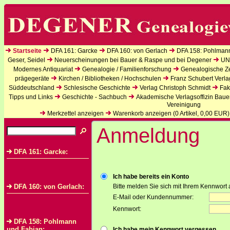
Startseite
DFA 161: Garcke
DFA 160: von Gerlach
DFA 158: Pohlman
Geser, Seidel
Neuerscheinungen bei Bauer & Raspe und bei Degener
UN
Modernes Antiquariat
Genealogie / Familienforschung
Genealogische Zei
prägegeräte
Kirchen / Bibliotheken / Hochschulen
Franz Schubert Verla
Süddeutschland
Schlesische Geschichte
Verlag Christoph Schmidt
Fak
Tipps und Links
Geschichte - Sachbuch
Akademische Verlagsoffizin Baue
Vereinigung
Merkzettel anzeigen
Warenkorb anzeigen (
0
Artikel,
0,00
EUR)
Anmeldung
DFA 161: Garcke:
Ich habe bereits ein Konto
DFA 160: von Gerlach:
Bitte melden Sie sich mit Ihrem Kennwort 
E-Mail oder Kundennummer:
Kennwort:
DFA 158: Pohlmann
und Fabian:
Ich habe mein Kennwort vergessen