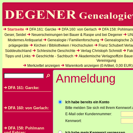
Startseite
DFA 161: Garcke
DFA 160: von Gerlach
DFA 158: Pohlman
Geser, Seidel
Neuerscheinungen bei Bauer & Raspe und bei Degener
UN
Modernes Antiquariat
Genealogie / Familienforschung
Genealogische Zei
prägegeräte
Kirchen / Bibliotheken / Hochschulen
Franz Schubert Verla
Süddeutschland
Schlesische Geschichte
Verlag Christoph Schmidt
Fak
Tipps und Links
Geschichte - Sachbuch
Akademische Verlagsoffizin Baue
Vereinigung
Merkzettel anzeigen
Warenkorb anzeigen (
0
Artikel,
0,00
EUR)
Anmeldung
DFA 161: Garcke:
Ich habe bereits ein Konto
DFA 160: von Gerlach:
Bitte melden Sie sich mit Ihrem Kennwort 
E-Mail oder Kundennummer:
Kennwort:
DFA 158: Pohlmann
und Fabian:
Ich habe mein Kennwort vergessen