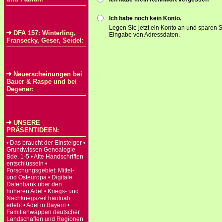
Ich habe noch kein Konto.
Legen Sie jetzt ein Konto an und sparen S
DFA 157: Winterling,
Eingabe von Adressdaten.
Fransecky, Geser, Seidel:
Neuerscheinungen bei
Bauer & Raspe und bei
Degener:
UNSERE
PRÄSENTIDEEN:
• Das braucht der Einsteiger •
Grundwissen Genealogie
Bde. 1-5 • Alte Handschriften
entschlüsseln •
Forschungsgebiet: Mittel-
und Osteuropa • Digitale
Datenbank über den
höheren Adel • Kriegs- und
Nachkriegszeit hautnah
erlebt • Adel in Bayern •
Familienwappen deutscher
Landschaften und Regionen