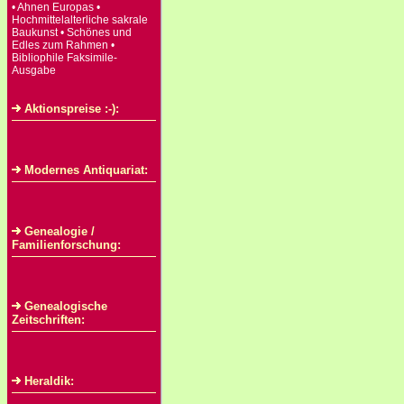
• Ahnen Europas •
Hochmittelalterliche sakrale
Baukunst • Schönes und
Edles zum Rahmen •
Bibliophile Faksimile-
Ausgabe
Aktionspreise :-):
Modernes Antiquariat:
Genealogie /
Familienforschung:
Genealogische
Zeitschriften:
Heraldik: