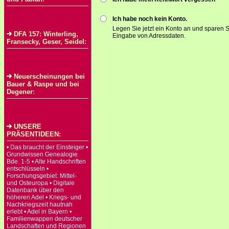
Ich habe noch kein Konto.
Legen Sie jetzt ein Konto an und sparen S
DFA 157: Winterling,
Eingabe von Adressdaten.
Fransecky, Geser, Seidel:
Neuerscheinungen bei
Bauer & Raspe und bei
Degener:
UNSERE
PRÄSENTIDEEN:
• Das braucht der Einsteiger •
Grundwissen Genealogie
Bde. 1-5 • Alte Handschriften
entschlüsseln •
Forschungsgebiet: Mittel-
und Osteuropa • Digitale
Datenbank über den
höheren Adel • Kriegs- und
Nachkriegszeit hautnah
erlebt • Adel in Bayern •
Familienwappen deutscher
Landschaften und Regionen