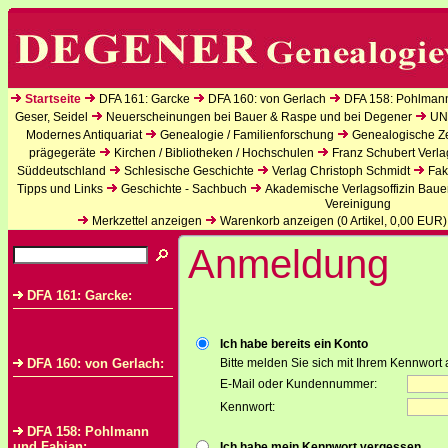
Startseite
DFA 161: Garcke
DFA 160: von Gerlach
DFA 158: Pohlman
Geser, Seidel
Neuerscheinungen bei Bauer & Raspe und bei Degener
UN
Modernes Antiquariat
Genealogie / Familienforschung
Genealogische Zei
prägegeräte
Kirchen / Bibliotheken / Hochschulen
Franz Schubert Verla
Süddeutschland
Schlesische Geschichte
Verlag Christoph Schmidt
Fak
Tipps und Links
Geschichte - Sachbuch
Akademische Verlagsoffizin Baue
Vereinigung
Merkzettel anzeigen
Warenkorb anzeigen (
0
Artikel,
0,00
EUR)
Anmeldung
DFA 161: Garcke:
Ich habe bereits ein Konto
DFA 160: von Gerlach:
Bitte melden Sie sich mit Ihrem Kennwort 
E-Mail oder Kundennummer:
Kennwort:
DFA 158: Pohlmann
und Fabian:
Ich habe mein Kennwort vergessen