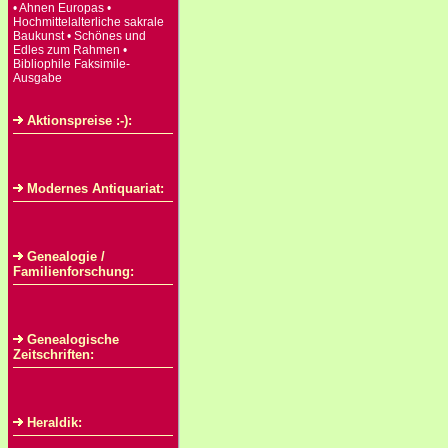
• Ahnen Europas •
Hochmittelalterliche sakrale
Baukunst • Schönes und
Edles zum Rahmen •
Bibliophile Faksimile-
Ausgabe
Aktionspreise :-):
Modernes Antiquariat:
Genealogie /
Familienforschung:
Genealogische
Zeitschriften:
Heraldik: