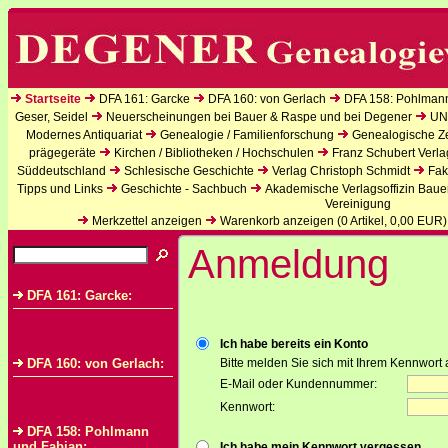
Startseite
DFA 161: Garcke
DFA 160: von Gerlach
DFA 158: Pohlman
Geser, Seidel
Neuerscheinungen bei Bauer & Raspe und bei Degener
UN
Modernes Antiquariat
Genealogie / Familienforschung
Genealogische Zei
prägegeräte
Kirchen / Bibliotheken / Hochschulen
Franz Schubert Verla
Süddeutschland
Schlesische Geschichte
Verlag Christoph Schmidt
Fak
Tipps und Links
Geschichte - Sachbuch
Akademische Verlagsoffizin Baue
Vereinigung
Merkzettel anzeigen
Warenkorb anzeigen (
0
Artikel,
0,00
EUR)
Anmeldung
DFA 161: Garcke:
Ich habe bereits ein Konto
DFA 160: von Gerlach:
Bitte melden Sie sich mit Ihrem Kennwort 
E-Mail oder Kundennummer:
Kennwort:
DFA 158: Pohlmann
und Fabian:
Ich habe mein Kennwort vergessen