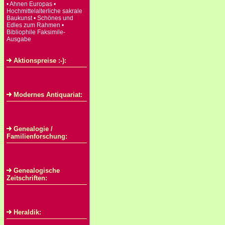
• Ahnen Europas •
Hochmittelalterliche sakrale
Baukunst • Schönes und
Edles zum Rahmen •
Bibliophile Faksimile-
Ausgabe
Aktionspreise :-):
Modernes Antiquariat:
Genealogie /
Familienforschung:
Genealogische
Zeitschriften:
Heraldik: