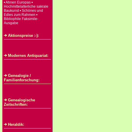
• Ahnen Europas •
Hochmittelalterliche sakrale
Baukunst • Schönes und
Edles zum Rahmen •
Bibliophile Faksimile-
Ausgabe
Aktionspreise :-):
Modernes Antiquariat:
Genealogie /
Familienforschung:
Genealogische
Zeitschriften:
Heraldik: