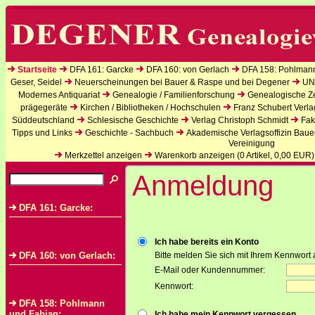
Startseite
DFA 161: Garcke
DFA 160: von Gerlach
DFA 158: Pohlman
Geser, Seidel
Neuerscheinungen bei Bauer & Raspe und bei Degener
UN
Modernes Antiquariat
Genealogie / Familienforschung
Genealogische Zei
prägegeräte
Kirchen / Bibliotheken / Hochschulen
Franz Schubert Verla
Süddeutschland
Schlesische Geschichte
Verlag Christoph Schmidt
Fak
Tipps und Links
Geschichte - Sachbuch
Akademische Verlagsoffizin Baue
Vereinigung
Merkzettel anzeigen
Warenkorb anzeigen (
0
Artikel,
0,00
EUR)
Anmeldung
DFA 161: Garcke:
Ich habe bereits ein Konto
DFA 160: von Gerlach:
Bitte melden Sie sich mit Ihrem Kennwort 
E-Mail oder Kundennummer:
Kennwort:
DFA 158: Pohlmann
und Fabian:
Ich habe mein Kennwort vergessen