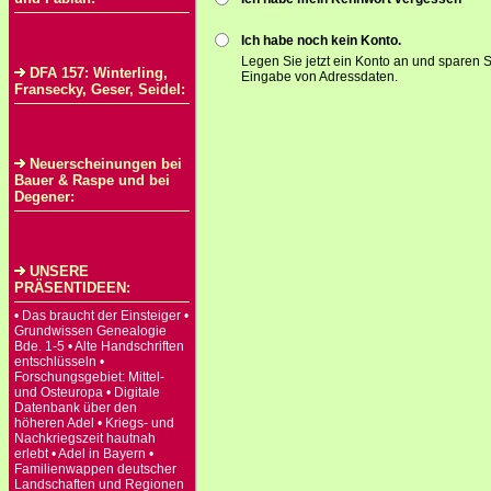
Ich habe noch kein Konto.
Legen Sie jetzt ein Konto an und sparen S
DFA 157: Winterling,
Eingabe von Adressdaten.
Fransecky, Geser, Seidel:
Neuerscheinungen bei
Bauer & Raspe und bei
Degener:
UNSERE
PRÄSENTIDEEN:
• Das braucht der Einsteiger •
Grundwissen Genealogie
Bde. 1-5 • Alte Handschriften
entschlüsseln •
Forschungsgebiet: Mittel-
und Osteuropa • Digitale
Datenbank über den
höheren Adel • Kriegs- und
Nachkriegszeit hautnah
erlebt • Adel in Bayern •
Familienwappen deutscher
Landschaften und Regionen