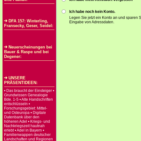
Ich habe noch kein Konto.
Legen Sie jetzt ein Konto an und sparen S
DFA 157: Winterling,
Eingabe von Adressdaten.
Fransecky, Geser, Seidel:
Neuerscheinungen bei
Bauer & Raspe und bei
Degener:
UNSERE
PRÄSENTIDEEN:
• Das braucht der Einsteiger •
Grundwissen Genealogie
Bde. 1-5 • Alte Handschriften
entschlüsseln •
Forschungsgebiet: Mittel-
und Osteuropa • Digitale
Datenbank über den
höheren Adel • Kriegs- und
Nachkriegszeit hautnah
erlebt • Adel in Bayern •
Familienwappen deutscher
Landschaften und Regionen