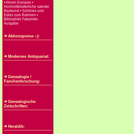
• Ahnen Europas •
Hochmittelalterliche sakrale
Baukunst • Schönes und
Edles zum Rahmen •
Bibliophile Faksimile-
Ausgabe
Aktionspreise :-):
Modernes Antiquariat:
Genealogie /
Familienforschung:
Genealogische
Zeitschriften:
Heraldik: