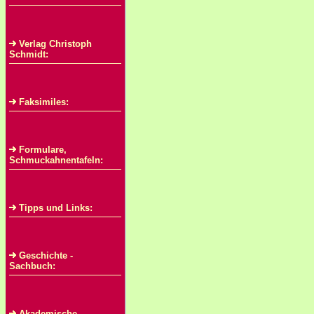
Verlag Christoph
Schmidt:
Faksimiles:
Formulare,
Schmuckahnentafeln:
Tipps und Links:
Geschichte -
Sachbuch:
Akademische