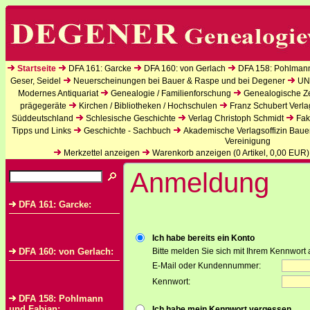
Startseite
DFA 161: Garcke
DFA 160: von Gerlach
DFA 158: Pohlman
Geser, Seidel
Neuerscheinungen bei Bauer & Raspe und bei Degener
UN
Modernes Antiquariat
Genealogie / Familienforschung
Genealogische Zei
prägegeräte
Kirchen / Bibliotheken / Hochschulen
Franz Schubert Verla
Süddeutschland
Schlesische Geschichte
Verlag Christoph Schmidt
Fak
Tipps und Links
Geschichte - Sachbuch
Akademische Verlagsoffizin Baue
Vereinigung
Merkzettel anzeigen
Warenkorb anzeigen (
0
Artikel,
0,00
EUR)
Anmeldung
DFA 161: Garcke:
Ich habe bereits ein Konto
DFA 160: von Gerlach:
Bitte melden Sie sich mit Ihrem Kennwort 
E-Mail oder Kundennummer:
Kennwort:
DFA 158: Pohlmann
und Fabian:
Ich habe mein Kennwort vergessen