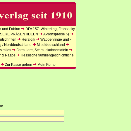
n und Fabian
DFA 157: Winterling, Fransecky,
SERE PRÄSENTIDEEN
Aktionspreise :-)
tschriften
Heraldik
Wappenringe und -
g / Norddeutschland
Mitteldeutschland
similes
Formulare, Schmuckahnentafeln
r & Raspe
Hessische familiengeschichtliche
Zur Kasse gehen
Mein Konto
an.