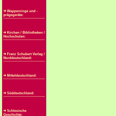
Wappenringe und -
prägegeräte:
Kirchen / Bibliotheken /
Hochschulen:
Franz Schubert Verlag /
Norddeutschland:
Mitteldeutschland:
Süddeutschland:
Schlesische
Geschichte: