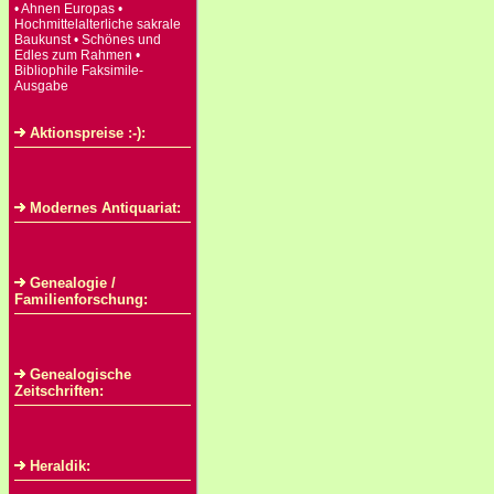
• Ahnen Europas •
Hochmittelalterliche sakrale
Baukunst • Schönes und
Edles zum Rahmen •
Bibliophile Faksimile-
Ausgabe
Aktionspreise :-):
Modernes Antiquariat:
Genealogie /
Familienforschung:
Genealogische
Zeitschriften:
Heraldik: