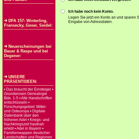
Ich habe noch kein Konto.
Legen Sie jetzt ein Konto an und sparen S
DFA 157: Winterling,
Eingabe von Adressdaten.
Fransecky, Geser, Seidel:
Neuerscheinungen bei
Bauer & Raspe und bei
Degener:
UNSERE
PRÄSENTIDEEN:
• Das braucht der Einsteiger •
Grundwissen Genealogie
Bde. 1-5 • Alte Handschriften
entschlüsseln •
Forschungsgebiet: Mittel-
und Osteuropa • Digitale
Datenbank über den
höheren Adel • Kriegs- und
Nachkriegszeit hautnah
erlebt • Adel in Bayern •
Familienwappen deutscher
Landschaften und Regionen