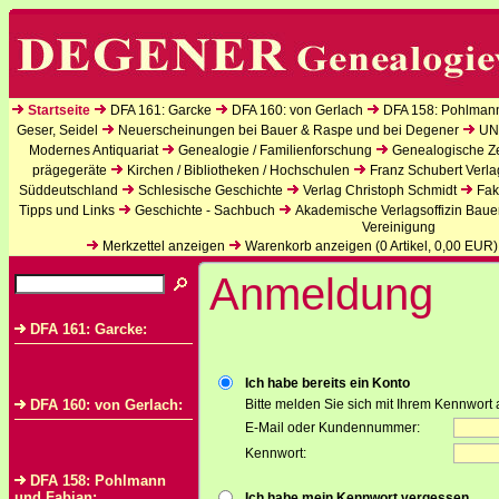
Startseite
DFA 161: Garcke
DFA 160: von Gerlach
DFA 158: Pohlman
Geser, Seidel
Neuerscheinungen bei Bauer & Raspe und bei Degener
UN
Modernes Antiquariat
Genealogie / Familienforschung
Genealogische Zei
prägegeräte
Kirchen / Bibliotheken / Hochschulen
Franz Schubert Verla
Süddeutschland
Schlesische Geschichte
Verlag Christoph Schmidt
Fak
Tipps und Links
Geschichte - Sachbuch
Akademische Verlagsoffizin Baue
Vereinigung
Merkzettel anzeigen
Warenkorb anzeigen (
0
Artikel,
0,00
EUR)
Anmeldung
DFA 161: Garcke:
Ich habe bereits ein Konto
DFA 160: von Gerlach:
Bitte melden Sie sich mit Ihrem Kennwort 
E-Mail oder Kundennummer:
Kennwort:
DFA 158: Pohlmann
und Fabian:
Ich habe mein Kennwort vergessen