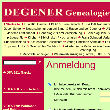
Startseite
DFA 161: Garcke
DFA 160: von Gerlach
DFA 158: Pohlman
Geser, Seidel
Neuerscheinungen bei Bauer & Raspe und bei Degener
UN
Modernes Antiquariat
Genealogie / Familienforschung
Genealogische Zei
prägegeräte
Kirchen / Bibliotheken / Hochschulen
Franz Schubert Verla
Süddeutschland
Schlesische Geschichte
Verlag Christoph Schmidt
Fak
Tipps und Links
Geschichte - Sachbuch
Akademische Verlagsoffizin Baue
Vereinigung
Merkzettel anzeigen
Warenkorb anzeigen (
0
Artikel,
0,00
EUR)
Anmeldung
DFA 161: Garcke:
Ich habe bereits ein Konto
DFA 160: von Gerlach:
Bitte melden Sie sich mit Ihrem Kennwort 
E-Mail oder Kundennummer:
Kennwort:
DFA 158: Pohlmann
und Fabian:
Ich habe mein Kennwort vergessen