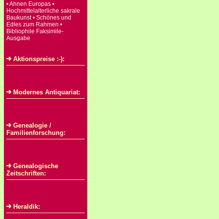
• Ahnen Europas •
Hochmittelalterliche sakrale
Baukunst • Schönes und
Edles zum Rahmen •
Bibliophile Faksimile-
Ausgabe
Aktionspreise :-):
Modernes Antiquariat:
Genealogie /
Familienforschung:
Genealogische
Zeitschriften:
Heraldik: