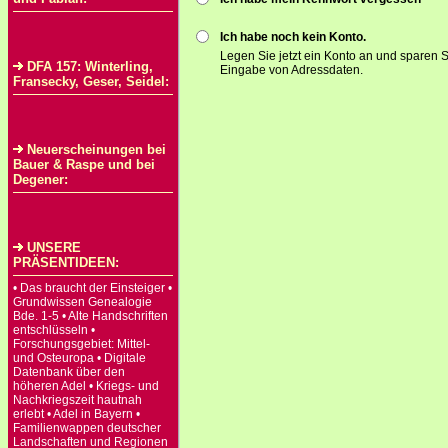
Ich habe noch kein Konto.
Legen Sie jetzt ein Konto an und sparen S
DFA 157: Winterling,
Eingabe von Adressdaten.
Fransecky, Geser, Seidel:
Neuerscheinungen bei
Bauer & Raspe und bei
Degener:
UNSERE
PRÄSENTIDEEN:
• Das braucht der Einsteiger •
Grundwissen Genealogie
Bde. 1-5 • Alte Handschriften
entschlüsseln •
Forschungsgebiet: Mittel-
und Osteuropa • Digitale
Datenbank über den
höheren Adel • Kriegs- und
Nachkriegszeit hautnah
erlebt • Adel in Bayern •
Familienwappen deutscher
Landschaften und Regionen