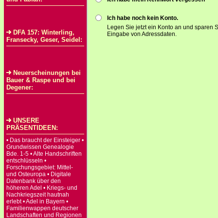
Ich habe noch kein Konto.
Legen Sie jetzt ein Konto an und sparen S
DFA 157: Winterling,
Eingabe von Adressdaten.
Fransecky, Geser, Seidel:
Neuerscheinungen bei
Bauer & Raspe und bei
Degener:
UNSERE
PRÄSENTIDEEN:
• Das braucht der Einsteiger •
Grundwissen Genealogie
Bde. 1-5 • Alte Handschriften
entschlüsseln •
Forschungsgebiet: Mittel-
und Osteuropa • Digitale
Datenbank über den
höheren Adel • Kriegs- und
Nachkriegszeit hautnah
erlebt • Adel in Bayern •
Familienwappen deutscher
Landschaften und Regionen