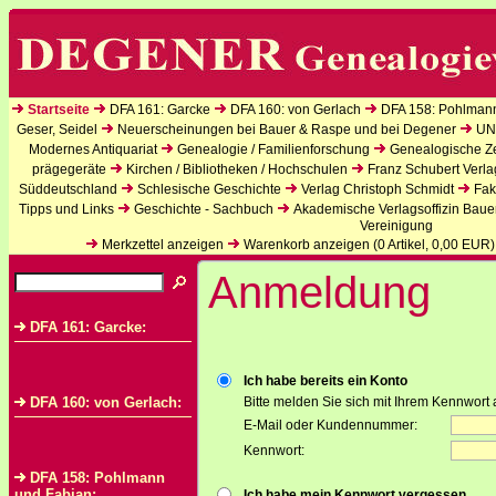
Startseite
DFA 161: Garcke
DFA 160: von Gerlach
DFA 158: Pohlman
Geser, Seidel
Neuerscheinungen bei Bauer & Raspe und bei Degener
UN
Modernes Antiquariat
Genealogie / Familienforschung
Genealogische Zei
prägegeräte
Kirchen / Bibliotheken / Hochschulen
Franz Schubert Verla
Süddeutschland
Schlesische Geschichte
Verlag Christoph Schmidt
Fak
Tipps und Links
Geschichte - Sachbuch
Akademische Verlagsoffizin Baue
Vereinigung
Merkzettel anzeigen
Warenkorb anzeigen (
0
Artikel,
0,00
EUR)
Anmeldung
DFA 161: Garcke:
Ich habe bereits ein Konto
DFA 160: von Gerlach:
Bitte melden Sie sich mit Ihrem Kennwort 
E-Mail oder Kundennummer:
Kennwort:
DFA 158: Pohlmann
und Fabian:
Ich habe mein Kennwort vergessen