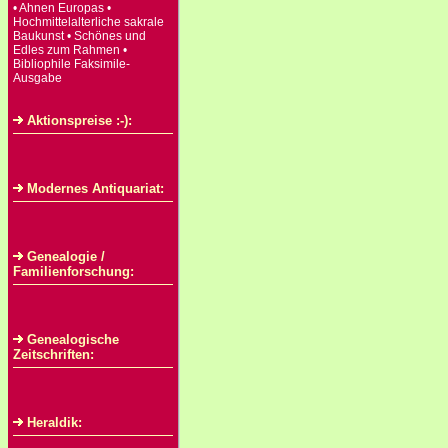
• Ahnen Europas •
Hochmittelalterliche sakrale
Baukunst • Schönes und
Edles zum Rahmen •
Bibliophile Faksimile-
Ausgabe
Aktionspreise :-):
Modernes Antiquariat:
Genealogie /
Familienforschung:
Genealogische
Zeitschriften:
Heraldik: