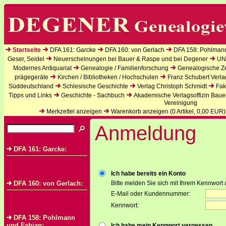
Startseite
DFA 161: Garcke
DFA 160: von Gerlach
DFA 158: Pohlman
Geser, Seidel
Neuerscheinungen bei Bauer & Raspe und bei Degener
UN
Modernes Antiquariat
Genealogie / Familienforschung
Genealogische Zei
prägegeräte
Kirchen / Bibliotheken / Hochschulen
Franz Schubert Verla
Süddeutschland
Schlesische Geschichte
Verlag Christoph Schmidt
Fak
Tipps und Links
Geschichte - Sachbuch
Akademische Verlagsoffizin Baue
Vereinigung
Merkzettel anzeigen
Warenkorb anzeigen (
0
Artikel,
0,00
EUR)
Anmeldung
DFA 161: Garcke:
Ich habe bereits ein Konto
DFA 160: von Gerlach:
Bitte melden Sie sich mit Ihrem Kennwort 
E-Mail oder Kundennummer:
Kennwort:
DFA 158: Pohlmann
und Fabian:
Ich habe mein Kennwort vergessen