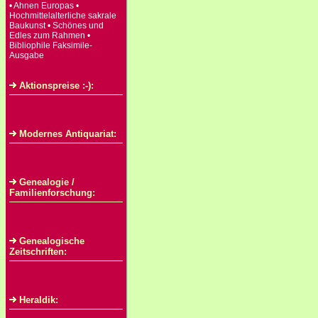
• Ahnen Europas •
Hochmittelalterliche sakrale
Baukunst • Schönes und
Edles zum Rahmen •
Bibliophile Faksimile-
Ausgabe
Aktionspreise :-):
Modernes Antiquariat:
Genealogie /
Familienforschung:
Genealogische
Zeitschriften:
Heraldik: