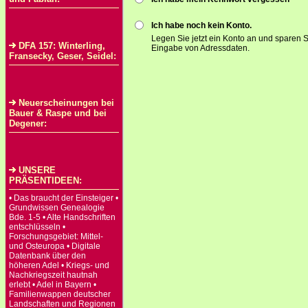
Ich habe noch kein Konto.
Legen Sie jetzt ein Konto an und sparen S
DFA 157: Winterling,
Eingabe von Adressdaten.
Fransecky, Geser, Seidel:
Neuerscheinungen bei
Bauer & Raspe und bei
Degener:
UNSERE
PRÄSENTIDEEN:
• Das braucht der Einsteiger •
Grundwissen Genealogie
Bde. 1-5 • Alte Handschriften
entschlüsseln •
Forschungsgebiet: Mittel-
und Osteuropa • Digitale
Datenbank über den
höheren Adel • Kriegs- und
Nachkriegszeit hautnah
erlebt • Adel in Bayern •
Familienwappen deutscher
Landschaften und Regionen