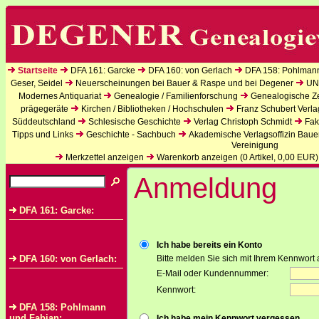
Startseite
DFA 161: Garcke
DFA 160: von Gerlach
DFA 158: Pohlman
Geser, Seidel
Neuerscheinungen bei Bauer & Raspe und bei Degener
UN
Modernes Antiquariat
Genealogie / Familienforschung
Genealogische Zei
prägegeräte
Kirchen / Bibliotheken / Hochschulen
Franz Schubert Verla
Süddeutschland
Schlesische Geschichte
Verlag Christoph Schmidt
Fak
Tipps und Links
Geschichte - Sachbuch
Akademische Verlagsoffizin Baue
Vereinigung
Merkzettel anzeigen
Warenkorb anzeigen (
0
Artikel,
0,00
EUR)
Anmeldung
DFA 161: Garcke:
Ich habe bereits ein Konto
DFA 160: von Gerlach:
Bitte melden Sie sich mit Ihrem Kennwort 
E-Mail oder Kundennummer:
Kennwort:
DFA 158: Pohlmann
und Fabian:
Ich habe mein Kennwort vergessen