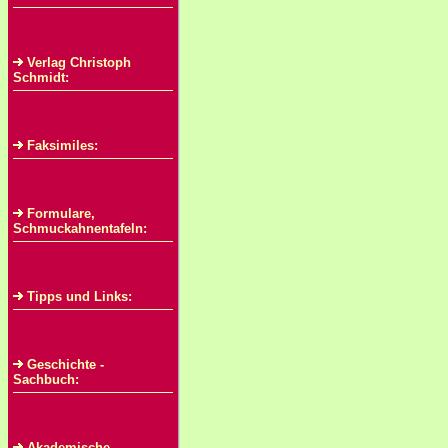
Verlag Christoph
Schmidt:
Faksimiles:
Formulare,
Schmuckahnentafeln:
Tipps und Links:
Geschichte -
Sachbuch:
Akademische