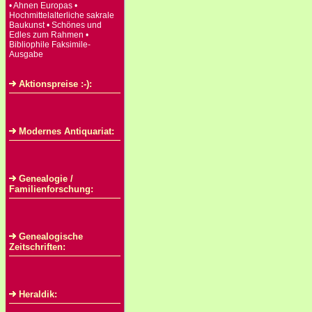
• Ahnen Europas •
Hochmittelalterliche sakrale
Baukunst • Schönes und
Edles zum Rahmen •
Bibliophile Faksimile-
Ausgabe
Aktionspreise :-):
Modernes Antiquariat:
Genealogie /
Familienforschung:
Genealogische
Zeitschriften:
Heraldik: