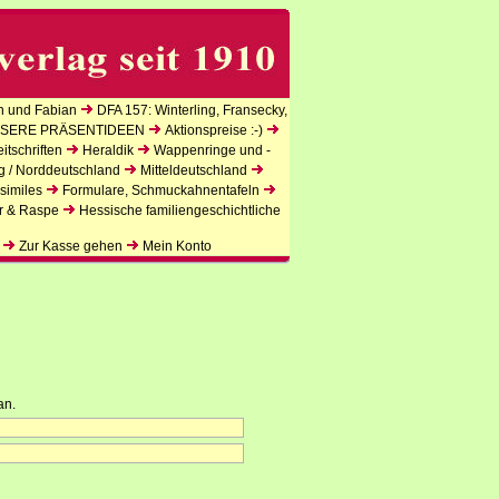
n und Fabian
DFA 157: Winterling, Fransecky,
SERE PRÄSENTIDEEN
Aktionspreise :-)
tschriften
Heraldik
Wappenringe und -
g / Norddeutschland
Mitteldeutschland
similes
Formulare, Schmuckahnentafeln
r & Raspe
Hessische familiengeschichtliche
Zur Kasse gehen
Mein Konto
an.