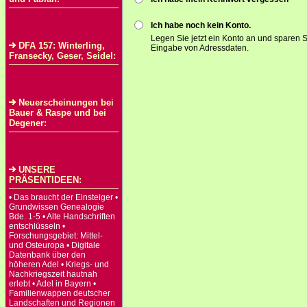
Ich habe noch kein Konto.
Legen Sie jetzt ein Konto an und sparen S
DFA 157: Winterling,
Eingabe von Adressdaten.
Fransecky, Geser, Seidel:
Neuerscheinungen bei
Bauer & Raspe und bei
Degener:
UNSERE
PRÄSENTIDEEN:
• Das braucht der Einsteiger •
Grundwissen Genealogie
Bde. 1-5 • Alte Handschriften
entschlüsseln •
Forschungsgebiet: Mittel-
und Osteuropa • Digitale
Datenbank über den
höheren Adel • Kriegs- und
Nachkriegszeit hautnah
erlebt • Adel in Bayern •
Familienwappen deutscher
Landschaften und Regionen