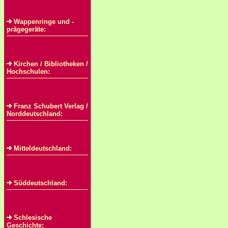
Wappenringe und -
prägegeräte:
Kirchen / Bibliotheken /
Hochschulen:
Franz Schubert Verlag /
Norddeutschland:
Mitteldeutschland:
Süddeutschland:
Schlesische
Geschichte: