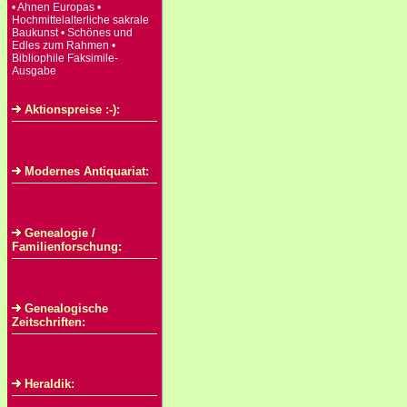
• Ahnen Europas •
Hochmittelalterliche sakrale
Baukunst • Schönes und
Edles zum Rahmen •
Bibliophile Faksimile-
Ausgabe
Aktionspreise :-):
Modernes Antiquariat:
Genealogie /
Familienforschung:
Genealogische
Zeitschriften:
Heraldik: