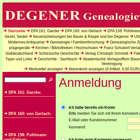
Startseite
DFA 161: Garcke
DFA 160: von Gerlach
DFA 158: Pohlman
Geser, Seidel
Neuerscheinungen bei Bauer & Raspe und bei Degener
UN
Modernes Antiquariat
Genealogie / Familienforschung
Genealogische Zei
prägegeräte
Kirchen / Bibliotheken / Hochschulen
Franz Schubert Verla
Süddeutschland
Schlesische Geschichte
Verlag Christoph Schmidt
Fak
Tipps und Links
Geschichte - Sachbuch
Akademische Verlagsoffizin Baue
Vereinigung
Merkzettel anzeigen
Warenkorb anzeigen (
0
Artikel,
0,00
EUR)
Anmeldung
DFA 161: Garcke:
Ich habe bereits ein Konto
DFA 160: von Gerlach:
Bitte melden Sie sich mit Ihrem Kennwort 
E-Mail oder Kundennummer:
Kennwort:
DFA 158: Pohlmann
und Fabian:
Ich habe mein Kennwort vergessen