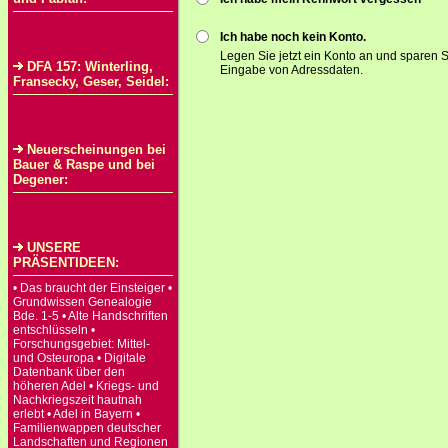
Ich habe noch kein Konto.
Legen Sie jetzt ein Konto an und sparen S
DFA 157: Winterling,
Eingabe von Adressdaten.
Fransecky, Geser, Seidel:
Neuerscheinungen bei
Bauer & Raspe und bei
Degener:
UNSERE
PRÄSENTIDEEN:
• Das braucht der Einsteiger •
Grundwissen Genealogie
Bde. 1-5 • Alte Handschriften
entschlüsseln •
Forschungsgebiet: Mittel-
und Osteuropa • Digitale
Datenbank über den
höheren Adel • Kriegs- und
Nachkriegszeit hautnah
erlebt • Adel in Bayern •
Familienwappen deutscher
Landschaften und Regionen