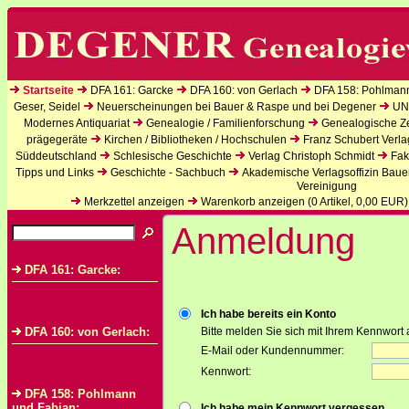
Startseite
DFA 161: Garcke
DFA 160: von Gerlach
DFA 158: Pohlman
Geser, Seidel
Neuerscheinungen bei Bauer & Raspe und bei Degener
UN
Modernes Antiquariat
Genealogie / Familienforschung
Genealogische Zei
prägegeräte
Kirchen / Bibliotheken / Hochschulen
Franz Schubert Verla
Süddeutschland
Schlesische Geschichte
Verlag Christoph Schmidt
Fak
Tipps und Links
Geschichte - Sachbuch
Akademische Verlagsoffizin Baue
Vereinigung
Merkzettel anzeigen
Warenkorb anzeigen (
0
Artikel,
0,00
EUR)
Anmeldung
DFA 161: Garcke:
Ich habe bereits ein Konto
DFA 160: von Gerlach:
Bitte melden Sie sich mit Ihrem Kennwort 
E-Mail oder Kundennummer:
Kennwort:
DFA 158: Pohlmann
und Fabian:
Ich habe mein Kennwort vergessen