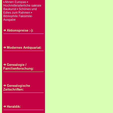
• Ahnen Europas •
Hochmittelalterliche sakrale
Baukunst • Schönes und
Edles zum Rahmen •
Bibliophile Faksimile-
Ausgabe
Aktionspreise :-):
Modernes Antiquariat:
Genealogie /
Familienforschung:
Genealogische
Zeitschriften:
Heraldik: