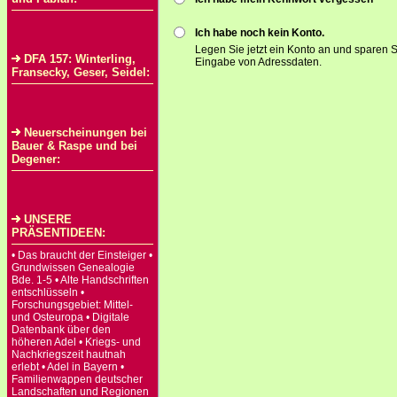
Ich habe noch kein Konto.
Legen Sie jetzt ein Konto an und sparen S
DFA 157: Winterling,
Eingabe von Adressdaten.
Fransecky, Geser, Seidel:
Neuerscheinungen bei
Bauer & Raspe und bei
Degener:
UNSERE
PRÄSENTIDEEN:
• Das braucht der Einsteiger •
Grundwissen Genealogie
Bde. 1-5 • Alte Handschriften
entschlüsseln •
Forschungsgebiet: Mittel-
und Osteuropa • Digitale
Datenbank über den
höheren Adel • Kriegs- und
Nachkriegszeit hautnah
erlebt • Adel in Bayern •
Familienwappen deutscher
Landschaften und Regionen