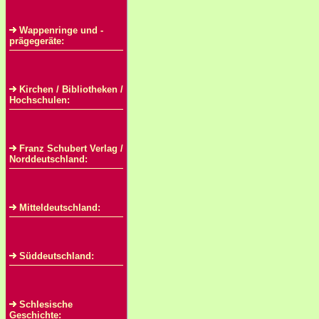
Wappenringe und -
prägegeräte:
Kirchen / Bibliotheken /
Hochschulen:
Franz Schubert Verlag /
Norddeutschland:
Mitteldeutschland:
Süddeutschland:
Schlesische
Geschichte: