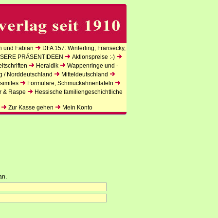
n und Fabian
DFA 157: Winterling, Fransecky,
SERE PRÄSENTIDEEN
Aktionspreise :-)
tschriften
Heraldik
Wappenringe und -
g / Norddeutschland
Mitteldeutschland
similes
Formulare, Schmuckahnentafeln
r & Raspe
Hessische familiengeschichtliche
Zur Kasse gehen
Mein Konto
an.