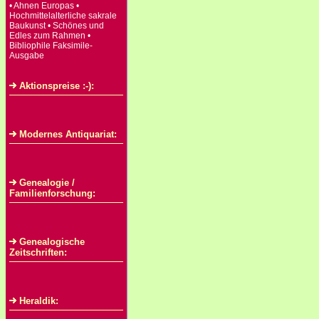
• Ahnen Europas •
Hochmittelalterliche sakrale
Baukunst • Schönes und
Edles zum Rahmen •
Bibliophile Faksimile-
Ausgabe
Aktionspreise :-):
Modernes Antiquariat:
Genealogie /
Familienforschung:
Genealogische
Zeitschriften:
Heraldik: