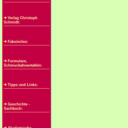
Verlag Christoph
Schmidt:
Faksimiles:
Formulare,
Schmuckahnentafeln:
Tipps und Links:
Geschichte -
Sachbuch:
Akademische