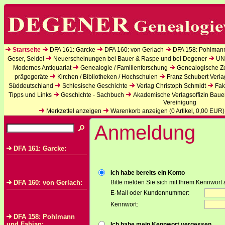
Startseite
DFA 161: Garcke
DFA 160: von Gerlach
DFA 158: Pohlman
Geser, Seidel
Neuerscheinungen bei Bauer & Raspe und bei Degener
UN
Modernes Antiquariat
Genealogie / Familienforschung
Genealogische Zei
prägegeräte
Kirchen / Bibliotheken / Hochschulen
Franz Schubert Verla
Süddeutschland
Schlesische Geschichte
Verlag Christoph Schmidt
Fak
Tipps und Links
Geschichte - Sachbuch
Akademische Verlagsoffizin Baue
Vereinigung
Merkzettel anzeigen
Warenkorb anzeigen (
0
Artikel,
0,00
EUR)
Anmeldung
DFA 161: Garcke:
Ich habe bereits ein Konto
DFA 160: von Gerlach:
Bitte melden Sie sich mit Ihrem Kennwort 
E-Mail oder Kundennummer:
Kennwort:
DFA 158: Pohlmann
und Fabian:
Ich habe mein Kennwort vergessen