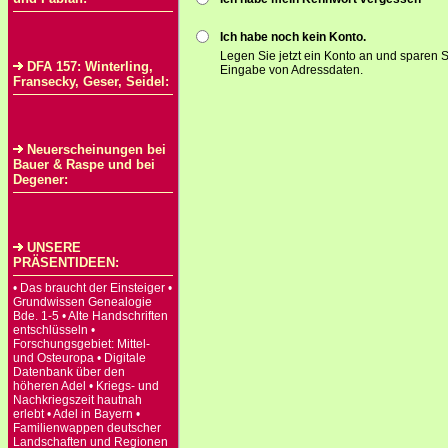
Ich habe noch kein Konto.
Legen Sie jetzt ein Konto an und sparen S
DFA 157: Winterling,
Eingabe von Adressdaten.
Fransecky, Geser, Seidel:
Neuerscheinungen bei
Bauer & Raspe und bei
Degener:
UNSERE
PRÄSENTIDEEN:
• Das braucht der Einsteiger •
Grundwissen Genealogie
Bde. 1-5 • Alte Handschriften
entschlüsseln •
Forschungsgebiet: Mittel-
und Osteuropa • Digitale
Datenbank über den
höheren Adel • Kriegs- und
Nachkriegszeit hautnah
erlebt • Adel in Bayern •
Familienwappen deutscher
Landschaften und Regionen