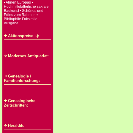
• Ahnen Europas •
Hochmittelalterliche sakrale
Baukunst • Schönes und
Edles zum Rahmen •
Bibliophile Faksimile-
Ausgabe
Aktionspreise :-):
Modernes Antiquariat:
Genealogie /
Familienforschung:
Genealogische
Zeitschriften:
Heraldik: