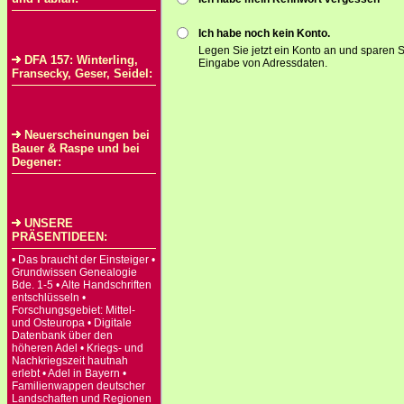
Ich habe noch kein Konto.
Legen Sie jetzt ein Konto an und sparen S
DFA 157: Winterling,
Eingabe von Adressdaten.
Fransecky, Geser, Seidel:
Neuerscheinungen bei
Bauer & Raspe und bei
Degener:
UNSERE
PRÄSENTIDEEN:
• Das braucht der Einsteiger •
Grundwissen Genealogie
Bde. 1-5 • Alte Handschriften
entschlüsseln •
Forschungsgebiet: Mittel-
und Osteuropa • Digitale
Datenbank über den
höheren Adel • Kriegs- und
Nachkriegszeit hautnah
erlebt • Adel in Bayern •
Familienwappen deutscher
Landschaften und Regionen