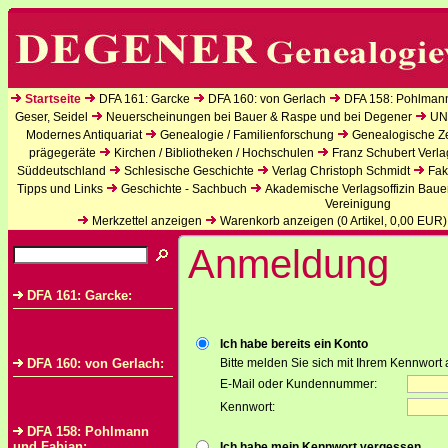
Startseite
DFA 161: Garcke
DFA 160: von Gerlach
DFA 158: Pohlman
Geser, Seidel
Neuerscheinungen bei Bauer & Raspe und bei Degener
UN
Modernes Antiquariat
Genealogie / Familienforschung
Genealogische Zei
prägegeräte
Kirchen / Bibliotheken / Hochschulen
Franz Schubert Verla
Süddeutschland
Schlesische Geschichte
Verlag Christoph Schmidt
Fak
Tipps und Links
Geschichte - Sachbuch
Akademische Verlagsoffizin Baue
Vereinigung
Merkzettel anzeigen
Warenkorb anzeigen (
0
Artikel,
0,00
EUR)
Anmeldung
DFA 161: Garcke:
Ich habe bereits ein Konto
DFA 160: von Gerlach:
Bitte melden Sie sich mit Ihrem Kennwort 
E-Mail oder Kundennummer:
Kennwort:
DFA 158: Pohlmann
und Fabian:
Ich habe mein Kennwort vergessen