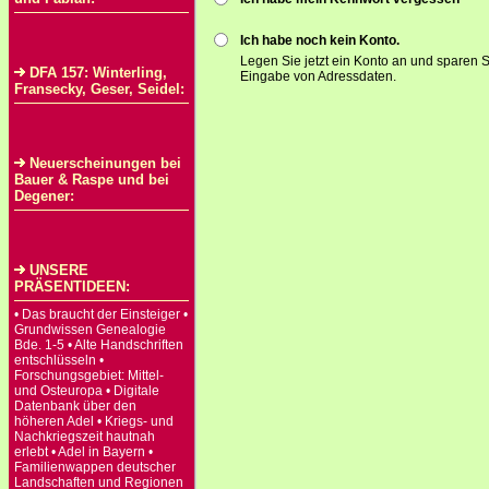
Ich habe noch kein Konto.
Legen Sie jetzt ein Konto an und sparen S
DFA 157: Winterling,
Eingabe von Adressdaten.
Fransecky, Geser, Seidel:
Neuerscheinungen bei
Bauer & Raspe und bei
Degener:
UNSERE
PRÄSENTIDEEN:
• Das braucht der Einsteiger •
Grundwissen Genealogie
Bde. 1-5 • Alte Handschriften
entschlüsseln •
Forschungsgebiet: Mittel-
und Osteuropa • Digitale
Datenbank über den
höheren Adel • Kriegs- und
Nachkriegszeit hautnah
erlebt • Adel in Bayern •
Familienwappen deutscher
Landschaften und Regionen