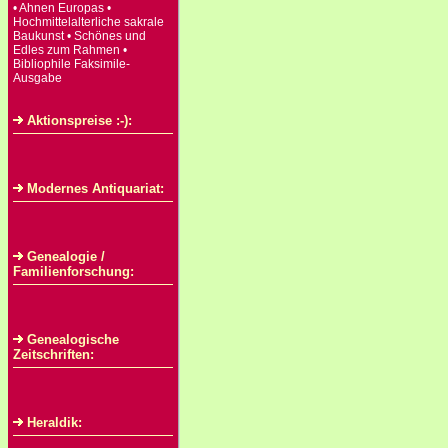
• Ahnen Europas •
Hochmittelalterliche sakrale
Baukunst • Schönes und
Edles zum Rahmen •
Bibliophile Faksimile-
Ausgabe
Aktionspreise :-):
Modernes Antiquariat:
Genealogie /
Familienforschung:
Genealogische
Zeitschriften:
Heraldik: