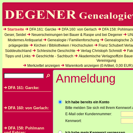
Startseite
DFA 161: Garcke
DFA 160: von Gerlach
DFA 158: Pohlman
Geser, Seidel
Neuerscheinungen bei Bauer & Raspe und bei Degener
UN
Modernes Antiquariat
Genealogie / Familienforschung
Genealogische Zei
prägegeräte
Kirchen / Bibliotheken / Hochschulen
Franz Schubert Verla
Süddeutschland
Schlesische Geschichte
Verlag Christoph Schmidt
Fak
Tipps und Links
Geschichte - Sachbuch
Akademische Verlagsoffizin Baue
Vereinigung
Merkzettel anzeigen
Warenkorb anzeigen (
0
Artikel,
0,00
EUR)
Anmeldung
DFA 161: Garcke:
Ich habe bereits ein Konto
DFA 160: von Gerlach:
Bitte melden Sie sich mit Ihrem Kennwort 
E-Mail oder Kundennummer:
Kennwort:
DFA 158: Pohlmann
und Fabian:
Ich habe mein Kennwort vergessen