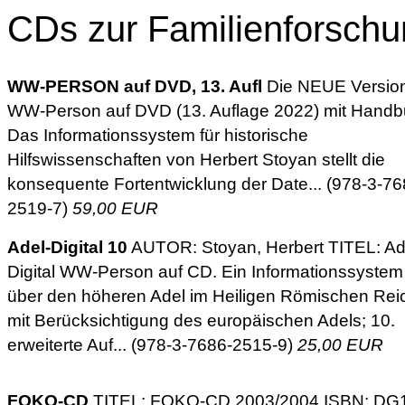
CDs zur Familienforsch
WW-PERSON auf DVD, 13. Aufl
Die NEUE Versio
WW-Person auf DVD (13. Auflage 2022) mit Handb
Das Informationssystem für historische
Hilfswissenschaften von Herbert Stoyan stellt die
konsequente Fortentwicklung der Date... (978-3-76
2519-7)
59,00 EUR
Adel-Digital 10
AUTOR: Stoyan, Herbert TITEL: Ad
Digital WW-Person auf CD. Ein Informationssystem
über den höheren Adel im Heiligen Römischen Rei
mit Berücksichtigung des europäischen Adels; 10.
erweiterte Auf... (978-3-7686-2515-9)
25,00 EUR
FOKO-CD
TITEL: FOKO-CD 2003/2004 ISBN: DG