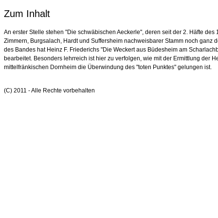
Zum Inhalt
An erster Stelle stehen "Die schwäbischen Aeckerle", deren seit der 2. Häfte des
Zimmern, Burgsalach, Hardt und Suffersheim nachweisbarer Stamm noch ganz der
des Bandes hat Heinz F. Friederichs "Die Weckert aus Büdesheim am Scharlac
bearbeitet. Besonders lehrreich ist hier zu verfolgen, wie mit der Ermittlung de
mittelfränkischen Dornheim die Überwindung des "toten Punktes" gelungen ist.
(C) 2011 - Alle Rechte vorbehalten