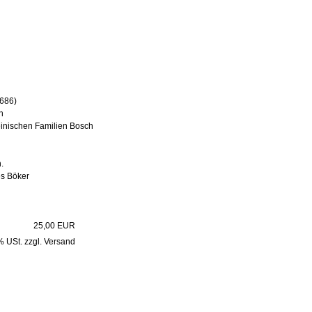
1686)
n
inischen Familien Bosch
.
es Böker
25,00 EUR
7% USt. zzgl. Versand