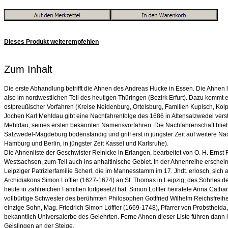
Dieses Produkt weiterempfehlen
Zum Inhalt
Die erste Abhandlung betrifft die Ahnen des Andreas Hucke in Essen. Die Ahnen 
also im nordwestlichen Teil des heutigen Thüringen (Bezirk Erfurt). Dazu kommt ei
ostpreußischer Vorfahren (Kreise Neidenburg, Ortelsburg, Familien Kupisch, Kolp
Jochen Karl Mehldau gibt eine Nachfahrenfolge des 1686 in Altensalzwedel ver
Mehldau, seines ersten bekannten Namensvorfahren. Die Nachfahrenschaft blieb
Salzwedel-Magdeburg bodenständig und griff erst in jüngster Zeit auf weitere N
Hamburg und Berlin, in jüngster Zeit Kassel und Karlsruhe).
Die Ahnenliste der Geschwister Reinicke in Erlangen, bearbeitet von O. H. Ernst 
Westsachsen, zum Teil auch ins anhaltinische Gebiet. In der Ahnenreihe erschei
Leipziger Patrizierfamilie Scherl, die im Mannesstamm im 17. Jhdt. erlosch, si
Archidiakons Simon Löffler (1627-1674) an St. Thomas in Leipzig, des Sohnes de
heute in zahlreichen Familien fortgesetzt hat. Simon Löffler heiratete Anna Catha
vollbürtige Schwester des berühmten Philosophen Gottfried Wilhelm Reichsfreihe
einzige Sohn, Mag. Friedrich Simon Löffler (1669-1748), Pfarrer von Probstheid
bekanntlich Universalerbe des Gelehrten. Ferne Ahnen dieser Liste führen dann 
Geislingen an der Steige.