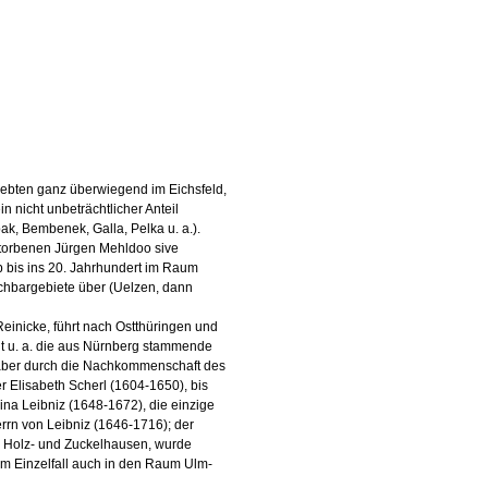
lebten ganz überwiegend im Eichsfeld,
n nicht unbeträchtlicher Anteil
ak, Bembenek, Galla, Pelka u. a.).
storbenen Jürgen Mehldoo sive
 bis ins 20. Jahrhundert im Raum
achbargebiete über (Uelzen, dann
Reinicke, führt nach Ostthüringen und
nt u. a. die aus Nürnberg stammende
ch aber durch die Nachkommenschaft des
r Elisabeth Scherl (1604-1650), bis
rina Leibniz (1648-1672), die einzige
rrn von Leibniz (1646-1716); der
a, Holz- und Zuckelhausen, wurde
im Einzelfall auch in den Raum Ulm-