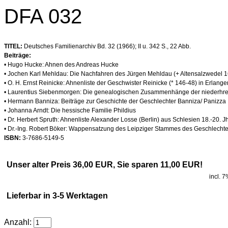
DFA 032
TITEL:
Deutsches Familienarchiv Bd. 32 (1966); II u. 342 S., 22 Abb.
Beiträge:
• Hugo Hucke: Ahnen des Andreas Hucke
• Jochen Karl Mehldau: Die Nachfahren des Jürgen Mehldau (+ Altensalzwedel 
• O. H. Ernst Reinicke: Ahnenliste der Geschwister Reinicke (* 146-48) in Erlange
• Laurentius Siebenmorgen: Die genealogischen Zusammenhänge der niederhre
• Hermann Banniza: Beiträge zur Geschichte der Geschlechter Banniza/ Panizza
• Johanna Arndt: Die hessische Familie Phildius
• Dr. Herbert Spruth: Ahnenliste Alexander Losse (Berlin) aus Schlesien 18.-20. Jh
• Dr.-Ing. Robert Böker: Wappensatzung des Leipziger Stammes des Geschlecht
ISBN:
3-7686-5149-5
Unser alter Preis 36,00 EUR, Sie sparen 11,00 EUR!
incl. 
Lieferbar in 3-5 Werktagen
Anzahl: