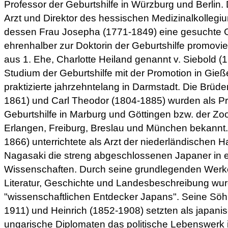
Professor der Geburtshilfe in Würzburg und Berlin
Arzt und Direktor des hessischen Medizinalkollegi
dessen Frau Josepha (1771-1849) eine gesuchte Ge
ehrenhalber zur Doktorin der Geburtshilfe promovier
aus 1. Ehe, Charlotte Heiland genannt v. Siebold (
Studium der Geburtshilfe mit der Promotion in Gie
praktizierte jahrzehntelang in Darmstadt. Die Brüd
1861) und Carl Theodor (1804-1885) wurden als Pr
Geburtshilfe in Marburg und Göttingen bzw. der Zoo
Erlangen, Freiburg, Breslau und München bekannt. 
1866) unterrichtete als Arzt der niederländischen 
Nagasaki die streng abgeschlossenen Japaner in 
Wissenschaften. Durch seine grundlegenden Werke
Literatur, Geschichte und Landesbeschreibung wu
"wissenschaftlichen Entdecker Japans". Seine Söh
1911) und Heinrich (1852-1908) setzten als japanis
ungarische Diplomaten das politische Lebenswerk ih