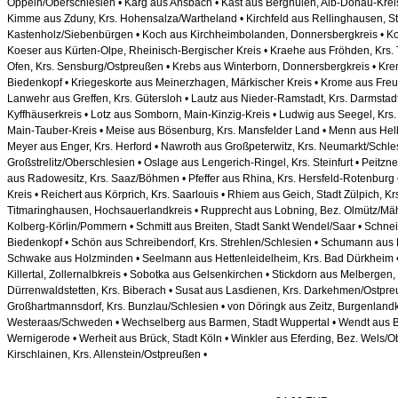
Oppeln/Oberschlesien • Karg aus Ansbach • Kast aus Berghülen, Alb-Donau-Kreis • 
Kimme aus Zduny, Krs. Hohensalza/Wartheland • Kirchfeld aus Rellinghausen, St
Kastenholz/Siebenbürgen • Koch aus Kirchheimbolanden, Donnersbergkreis • 
Koeser aus Kürten-Olpe, Rheinisch-Bergischer Kreis • Kraehe aus Fröhden, Krs. 
Ofen, Krs. Sensburg/Ostpreußen • Krebs aus Winterborn, Donnersbergkreis • Kre
Biedenkopf • Kriegeskorte aus Meinerzhagen, Märkischer Kreis • Krome aus Freu
Lanwehr aus Greffen, Krs. Gütersloh • Lautz aus Nieder-Ramstadt, Krs. Darmstadt
Kyffhäuserkreis • Lotz aus Somborn, Main-Kinzig-Kreis • Ludwig aus Seegel, Krs. 
Main-Tauber-Kreis • Meise aus Bösenburg, Krs. Mansfelder Land • Menn aus Helb
Meyer aus Enger, Krs. Herford • Nawroth aus Großpeterwitz, Krs. Neumarkt/Schle
Großstrelitz/Oberschlesien • Oslage aus Lengerich-Ringel, Krs. Steinfurt • Peitz
aus Radowesitz, Krs. Saaz/Böhmen • Pfeffer aus Rhina, Krs. Hersfeld-Rotenburg 
Kreis • Reichert aus Körprich, Krs. Saarlouis • Rhiem aus Geich, Stadt Zülpich, Kr
Titmaringhausen, Hochsauerlandkreis • Rupprecht aus Lobning, Bez. Olmütz/Mä
Kolberg-Körlin/Pommern • Schmitt aus Breiten, Stadt Sankt Wendel/Saar • Schnei
Biedenkopf • Schön aus Schreibendorf, Krs. Strehlen/Schlesien • Schumann aus K
Schwake aus Holzminden • Seelmann aus Hettenleidelheim, Krs. Bad Dürkheim
Killertal, Zollernalbkreis • Sobotka aus Gelsenkirchen • Stickdorn aus Melbergen, 
Dürrenwaldstetten, Krs. Biberach • Susat aus Lasdienen, Krs. Darkehmen/Ostpre
Großhartmannsdorf, Krs. Bunzlau/Schlesien • von Döringk aus Zeitz, Burgenland
Westeraas/Schweden • Wechselberg aus Barmen, Stadt Wuppertal • Wendt aus B
Wernigerode • Werheit aus Brück, Stadt Köln • Winkler aus Eferding, Bez. Wels/
Kirschlainen, Krs. Allenstein/Ostpreußen •