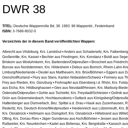
DWR 38
TITEL:
Deutsche Wappenrolle Bd. 38. 1983. 96 Wappenbl., Festeinband
ISBN:
3-7686-8032-0
Verzeichnis der in diesem Band veröffentlichten Wappen:
Albrecht aus Vilsbiburg, Krs. Landshut • Anders aus Schaderwitz, Krs. Falkenber
Großenritte, Krs. Kassel • Bechler aus Friedingen, Krs. Konstanz • Boldt aus Se
Briskorn aus Woduhnkeim, Krs. Bartenstein/Ostpreußen • Broscheit aus Friedrich
Burose aus Nordstemmen, Krs. Hildesheim • Debus aus Bornich, Rhein-Lahn-Kreis
Limburg/Niederlande • Deutel aus Maltheuern, Krs. Brüx/Böhmen • Eggers aus Da
Grenzhof/Kurland • Flury aus Stans, Kanton Nidwalden/Schweiz • Formery aus Th
Frey aus Rieden, Krs. Günzburg • Frohnapfel aus Ebersberg i.d. Rhön, Krs. Fulda •
aus Eicha, Krs. Hildburghausen • Gies aus Neustadt/Hessen, Krs. Marburg-Biede
Osterode/Ostpreußen • Gohle aus Tschiefel, Krs. Freystadt/Schlesien • Gollnik a
Grün aus Grävenwiesbach, Hochtaunuskreis • Guttack aus Königsberg/Ostpreuß
Hattenberger aus Dürnvellach, Bez. Spittal a.d. Drau • Hauk aus Zuzenhausen, 
Rederitz, Krs. Deutsch-Krone/Westpreußen • Heidenreich aus Lützenreuth, Krs. 
Krs. Osnabrück • Hellmann aus Düingdorf, Krs. Osnabrück • Hillebrand aus Willeb
Otting, Krs. Donau-Ries • Jäger-Sunstenau aus Asch/Böhmen • Jessen aus Bonde
Raßweiler, Krs. Neunkirchen • Kadel aus Birkenau, Krs. Bergstraße • Karasch aus 