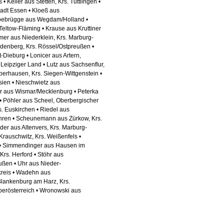
Keller aus Stetten, Krs. Tuttlingen •
adt Essen • Kloeß aus
Koebrügge aus Wegdam/Holland •
Teltow-Fläming • Krause aus Kruttiner
mer aus Niederklein, Krs. Marburg-
denberg, Krs. Rössel/Ostpreußen •
-Dieburg • Lonicer aus Artern,
Leipziger Land • Lutz aus Sachsenflur,
erhausen, Krs. Siegen-Wittgenstein •
sien • Nieschwietz aus
ner aus Wismar/Mecklenburg • Peterka
• Pöhler aus Scheel, Oberbergischer
s. Euskirchen • Riedel aus
hren • Scheunemann aus Zürkow, Krs.
der aus Altenvers, Krs. Marburg-
rauschwitz, Krs. Weißenfels •
 • Simmendinger aus Hausen im
Krs. Herford • Stöhr aus
ußen • Uhr aus Nieder-
kreis • Wadehn aus
lankenburg am Harz, Krs.
Oberösterreich • Wronowski aus