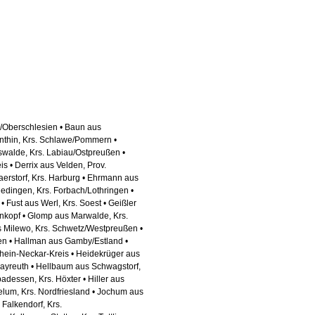
g/Oberschlesien • Baun aus
genthin, Krs. Schlawe/Pommern •
swalde, Krs. Labiau/Ostpreußen •
 • Derrix aus Velden, Prov.
erstorf, Krs. Harburg • Ehrmann aus
edingen, Krs. Forbach/Lothringen •
 Fust aus Werl, Krs. Soest • Geißler
nkopf • Glomp aus Marwalde, Krs.
us Milewo, Krs. Schwetz/Westpreußen •
en • Hallman aus Gamby/Estland •
Rhein-Neckar-Kreis • Heidekrüger aus
Bayreuth • Hellbaum aus Schwagstorf,
adessen, Krs. Höxter • Hiller aus
lum, Krs. Nordfriesland • Jochum aus
Falkendorf, Krs.