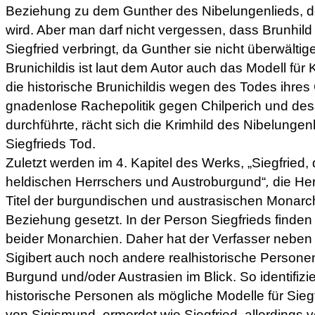
Beziehung zu dem Gunther des Nibelungenlieds, de
wird. Aber man darf nicht vergessen, dass Brunhild 
Siegfried verbringt, da Gunther sie nicht überwälti
Brunichildis ist laut dem Autor auch das Modell für
die historische Brunichildis wegen des Todes ihres 
gnadenlose Rachepolitik gegen Chilperich und de
durchführte, rächt sich die Krimhild des Nibelung
Siegfrieds Tod.
Zuletzt werden im 4. Kapitel des Werks, „Siegfried,
heldischen Herrschers und Austroburgund“
,
die He
Titel der burgundischen und austrasischen Monarc
Beziehung gesetzt. In der Person Siegfrieds finden 
beider Monarchien. Daher hat der Verfasser neben 
Sigibert auch noch andere realhistorische Person
Burgund und/oder Austrasien im Blick. So identifizie
historische Personen als mögliche Modelle für Sieg
von Sigismund, ermordet wie Siegfried, allerdings