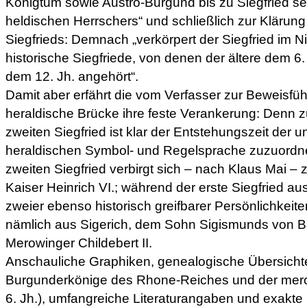
Königtum sowie Austro-Burgund bis zu Siegfried sel
heldischen Herrschers“ und schließlich zur Klärung 
Siegfrieds: Demnach „verkörpert der Siegfried im N
historische Siegfriede, von denen der ältere dem 6.
dem 12. Jh. angehört“.
Damit aber erfährt die vom Verfasser zur Beweisfü
heraldische Brücke ihre feste Verankerung: Denn z
zweiten Siegfried ist klar der Entstehungszeit der u
heraldischen Symbol- und Regelsprache zuzuordne
zweiten Siegfried verbirgt sich – nach Klaus Mai – z
Kaiser Heinrich VI.; während der erste Siegfried a
zweier ebenso historisch greifbarer Persönlichkeite
nämlich aus Sigerich, dem Sohn Sigismunds von 
Merowinger Childebert II.
Anschauliche Graphiken, genealogische Übersichte
Burgunderkönige des Rhone-Reiches und der mer
6. Jh.), umfangreiche Literaturangaben und exakte