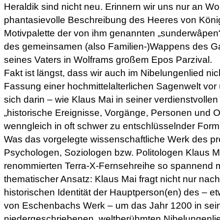
Heraldik sind nicht neu. Erinnern wir uns nur an 
phantasievolle Beschreibung des Heeres von König
Motivpalette der von ihm genannten „sunderwâpen“
des gemeinsamen (also Familien-)Wappens des G
seines Vaters in Wolframs großem Epos Parzival.
Fakt ist längst, dass wir auch im Nibelungenlied nich
Fassung einer hochmittelalterlichen Sagenwelt vo
sich darin – wie Klaus Mai in seiner verdienstvollen 
„historische Ereignisse, Vorgänge, Personen und O
wenngleich in oft schwer zu entschlüsselnder Form
Was das vorgelegte wissenschaftliche Werk des p
Psychologen, Soziologen bzw. Politologen Klaus M
renommierten Terra-X-Fernsehreihe so spannend mac
thematischer Ansatz: Klaus Mai fragt nicht nur nac
historischen Identität der Hauptperson(en) des – e
von Eschenbachs Werk – um das Jahr 1200 in sei
niedergeschriebenen, weltberühmten Nibelungenlie