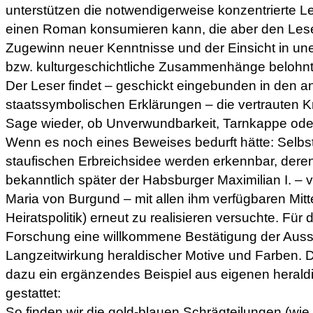
unterstützen die notwendigerweise konzentrierte Le
einen Roman konsumieren kann, die aber den Leser
Zugewinn neuer Kenntnisse und der Einsicht in une
bzw. kulturgeschichtliche Zusammenhänge belohnt
Der Leser findet – geschickt eingebunden in den a
staatssymbolischen Erklärungen – die vertrauten Kri
Sage wieder, ob Unverwundbarkeit, Tarnkappe ode
Wenn es noch eines Beweises bedurft hätte: Selbs
staufischen Erbreichsidee werden erkennbar, dere
bekanntlich später der Habsburger Maximilian I. – ve
Maria von Burgund – mit allen ihm verfügbaren Mitt
Heiratspolitik) erneut zu realisieren versuchte. Für 
Forschung eine willkommene Bestätigung der Auss
Langzeitwirkung heraldischer Motive und Farben.
dazu ein ergänzendes Beispiel aus eigenen heral
gestattet:
So finden wir die gold-blauen Schrägteilungen (wie 