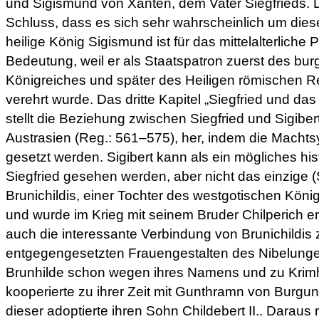
und Sigismund von Xanten, dem Vater Siegfrieds.
Schluss, dass es sich sehr wahrscheinlich um dies
heilige König Sigismund ist für das mittelalterliche
Bedeutung, weil er als Staatspatron zuerst des bu
Königreiches und später des Heiligen römischen R
verehrt wurde. Das dritte Kapitel „Siegfried und da
stellt die Beziehung zwischen Siegfried und Sigibert
Austrasien (Reg.: 561–575), her, indem die Macht
gesetzt werden. Sigibert kann als ein mögliches his
Siegfried gesehen werden, aber nicht das einzige (S.
Brunichildis, einer Tochter des westgotischen König
und wurde im Krieg mit seinem Bruder Chilperich erm
auch die interessante Verbindung von Brunichildis
entgegengesetzten Frauengestalten des Nibelunge
Brunhilde schon wegen ihres Namens und zu Krimhi
kooperierte zu ihrer Zeit mit Gunthramn von Burgu
dieser adoptierte ihren Sohn Childebert II.. Daraus r