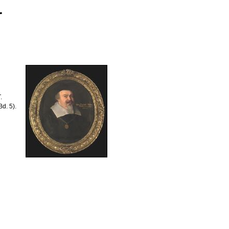
r
.
d. 5).