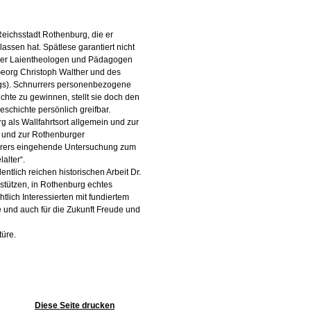
Reichsstadt Rothenburg, die er
ssen hat. Spätlese garantiert nicht
rger Laientheologen und Pädagogen
Georg Christoph Walther und des
iegs). Schnurrers personenbezogene
chte zu gewinnen, stellt sie doch den
schichte persönlich greifbar.
 als Wallfahrtsort allgemein und zur
e und zur Rothenburger
urrers eingehende Untersuchung zum
alter“.
ntlich reichen historischen Arbeit Dr.
tützen, in Rothenburg echtes
tlich Interessierten mit fundiertem
e und auch für die Zukunft Freude und
türe.
Diese Seite drucken