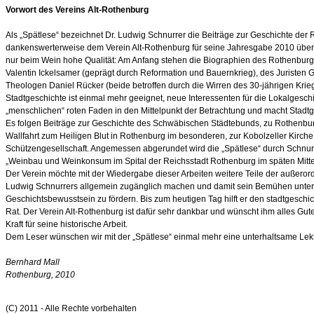
Vorwort des Vereins Alt-Rothenburg
Als „Spätlese“ bezeichnet Dr. Ludwig Schnurrer die Beiträge zur Geschichte der 
dankenswerterweise dem Verein Alt-Rothenburg für seine Jahresgabe 2010 überla
nur beim Wein hohe Qualität: Am Anfang stehen die Biographien des Rothenbu
Valentin Ickelsamer (geprägt durch Reformation und Bauernkrieg), des Juristen 
Theologen Daniel Rücker (beide betroffen durch die Wirren des 30-jährigen Kr
Stadtgeschichte ist einmal mehr geeignet, neue Interessenten für die Lokalgeschi
„menschlichen“ roten Faden in den Mittelpunkt der Betrachtung und macht Stadtge
Es folgen Beiträge zur Geschichte des Schwäbischen Städtebunds, zu Rothenburg
Wallfahrt zum Heiligen Blut in Rothenburg im besonderen, zur Kobolzeller Kirch
Schützengesellschaft. Angemessen abgerundet wird die „Spätlese“ durch Schn
„Weinbau und Weinkonsum im Spital der Reichsstadt Rothenburg im späten Mittel
Der Verein möchte mit der Wiedergabe dieser Arbeiten weitere Teile der außerorde
Ludwig Schnurrers allgemein zugänglich machen und damit sein Bemühen unters
Geschichtsbewusstsein zu fördern. Bis zum heutigen Tag hilft er den stadtgeschich
Rat. Der Verein Alt-Rothenburg ist dafür sehr dankbar und wünscht ihm alles Gut
Kraft für seine historische Arbeit.
Dem Leser wünschen wir mit der „Spätlese“ einmal mehr eine unterhaltsame Lek
Bernhard Mall
Rothenburg, 2010
(C) 2011 - Alle Rechte vorbehalten