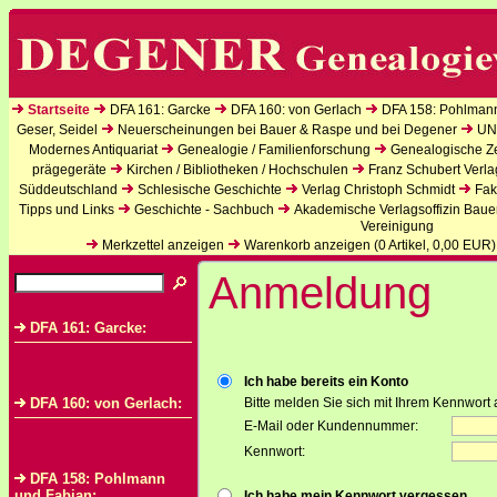
Startseite
DFA 161: Garcke
DFA 160: von Gerlach
DFA 158: Pohlman
Geser, Seidel
Neuerscheinungen bei Bauer & Raspe und bei Degener
UN
Modernes Antiquariat
Genealogie / Familienforschung
Genealogische Zei
prägegeräte
Kirchen / Bibliotheken / Hochschulen
Franz Schubert Verla
Süddeutschland
Schlesische Geschichte
Verlag Christoph Schmidt
Fak
Tipps und Links
Geschichte - Sachbuch
Akademische Verlagsoffizin Baue
Vereinigung
Merkzettel anzeigen
Warenkorb anzeigen (
0
Artikel,
0,00
EUR)
Anmeldung
DFA 161: Garcke:
Ich habe bereits ein Konto
DFA 160: von Gerlach:
Bitte melden Sie sich mit Ihrem Kennwort 
E-Mail oder Kundennummer:
Kennwort:
DFA 158: Pohlmann
und Fabian:
Ich habe mein Kennwort vergessen