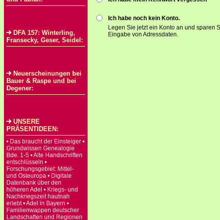
Ich habe noch kein Konto.
Legen Sie jetzt ein Konto an und sparen S
DFA 157: Winterling,
Eingabe von Adressdaten.
Fransecky, Geser, Seidel:
Neuerscheinungen bei
Bauer & Raspe und bei
Degener:
UNSERE
PRÄSENTIDEEN:
• Das braucht der Einsteiger •
Grundwissen Genealogie
Bde. 1-5 • Alte Handschriften
entschlüsseln •
Forschungsgebiet: Mittel-
und Osteuropa • Digitale
Datenbank über den
höheren Adel • Kriegs- und
Nachkriegszeit hautnah
erlebt • Adel in Bayern •
Familienwappen deutscher
Landschaften und Regionen