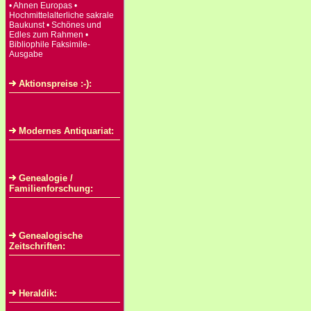
• Ahnen Europas •
Hochmittelalterliche sakrale
Baukunst • Schönes und
Edles zum Rahmen •
Bibliophile Faksimile-
Ausgabe
Aktionspreise :-):
Modernes Antiquariat:
Genealogie /
Familienforschung:
Genealogische
Zeitschriften:
Heraldik: