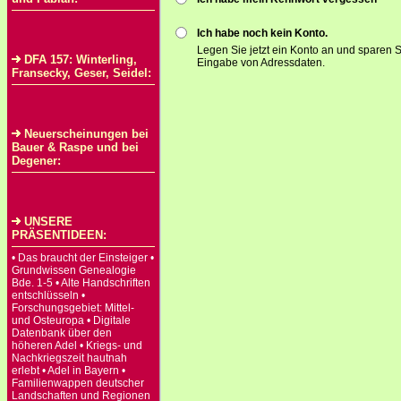
Ich habe noch kein Konto.
Legen Sie jetzt ein Konto an und sparen S
DFA 157: Winterling,
Eingabe von Adressdaten.
Fransecky, Geser, Seidel:
Neuerscheinungen bei
Bauer & Raspe und bei
Degener:
UNSERE
PRÄSENTIDEEN:
• Das braucht der Einsteiger •
Grundwissen Genealogie
Bde. 1-5 • Alte Handschriften
entschlüsseln •
Forschungsgebiet: Mittel-
und Osteuropa • Digitale
Datenbank über den
höheren Adel • Kriegs- und
Nachkriegszeit hautnah
erlebt • Adel in Bayern •
Familienwappen deutscher
Landschaften und Regionen