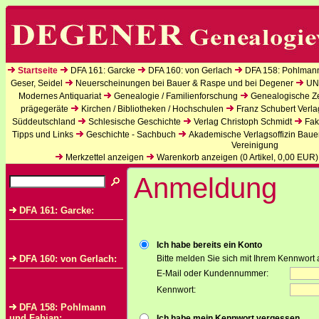
Startseite
DFA 161: Garcke
DFA 160: von Gerlach
DFA 158: Pohlman
Geser, Seidel
Neuerscheinungen bei Bauer & Raspe und bei Degener
UN
Modernes Antiquariat
Genealogie / Familienforschung
Genealogische Zei
prägegeräte
Kirchen / Bibliotheken / Hochschulen
Franz Schubert Verla
Süddeutschland
Schlesische Geschichte
Verlag Christoph Schmidt
Fak
Tipps und Links
Geschichte - Sachbuch
Akademische Verlagsoffizin Baue
Vereinigung
Merkzettel anzeigen
Warenkorb anzeigen (
0
Artikel,
0,00
EUR)
Anmeldung
DFA 161: Garcke:
Ich habe bereits ein Konto
DFA 160: von Gerlach:
Bitte melden Sie sich mit Ihrem Kennwort 
E-Mail oder Kundennummer:
Kennwort:
DFA 158: Pohlmann
und Fabian:
Ich habe mein Kennwort vergessen