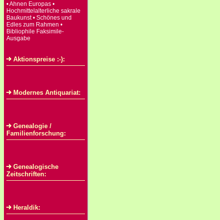
• Ahnen Europas •
Hochmittelalterliche sakrale
Baukunst • Schönes und
Edles zum Rahmen •
Bibliophile Faksimile-
Ausgabe
Aktionspreise :-):
Modernes Antiquariat:
Genealogie /
Familienforschung:
Genealogische
Zeitschriften:
Heraldik: