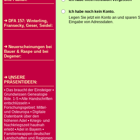
Ich habe noch kein Konto.
Legen Sie jetzt ein Konto an und sparen S
DFA 157: Winterling,
Eingabe von Adressdaten.
Fransecky, Geser, Seidel:
Neuerscheinungen bei
Bauer & Raspe und bei
Degener:
UNSERE
PRÄSENTIDEEN:
• Das braucht der Einsteiger •
Grundwissen Genealogie
Bde. 1-5 • Alte Handschriften
entschlüsseln •
Forschungsgebiet: Mittel-
und Osteuropa • Digitale
Datenbank über den
höheren Adel • Kriegs- und
Nachkriegszeit hautnah
erlebt • Adel in Bayern •
Familienwappen deutscher
Landschaften und Regionen