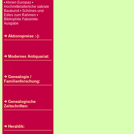
• Ahnen Europas •
Hochmittelalterliche sakrale
Baukunst • Schönes und
Edles zum Rahmen •
Bibliophile Faksimile-
Ausgabe
Aktionspreise :-):
Modernes Antiquariat:
Genealogie /
Familienforschung:
Genealogische
Zeitschriften:
Heraldik: