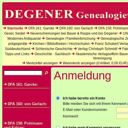
Startseite
DFA 161: Garcke
DFA 160: von Gerlach
DFA 158: Pohlman
Geser, Seidel
Neuerscheinungen bei Bauer & Raspe und bei Degener
UN
Modernes Antiquariat
Genealogie / Familienforschung
Genealogische Zei
prägegeräte
Kirchen / Bibliotheken / Hochschulen
Franz Schubert Verla
Süddeutschland
Schlesische Geschichte
Verlag Christoph Schmidt
Fak
Tipps und Links
Geschichte - Sachbuch
Akademische Verlagsoffizin Baue
Vereinigung
Merkzettel anzeigen
Warenkorb anzeigen (
0
Artikel,
0,00
EUR)
Anmeldung
DFA 161: Garcke:
Ich habe bereits ein Konto
DFA 160: von Gerlach:
Bitte melden Sie sich mit Ihrem Kennwort 
E-Mail oder Kundennummer:
Kennwort:
DFA 158: Pohlmann
und Fabian:
Ich habe mein Kennwort vergessen