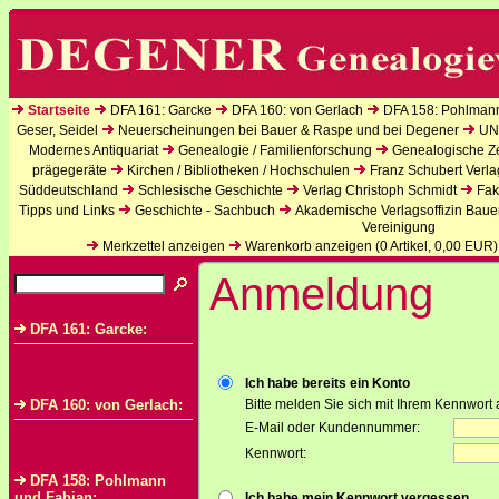
Startseite
DFA 161: Garcke
DFA 160: von Gerlach
DFA 158: Pohlman
Geser, Seidel
Neuerscheinungen bei Bauer & Raspe und bei Degener
UN
Modernes Antiquariat
Genealogie / Familienforschung
Genealogische Zei
prägegeräte
Kirchen / Bibliotheken / Hochschulen
Franz Schubert Verla
Süddeutschland
Schlesische Geschichte
Verlag Christoph Schmidt
Fak
Tipps und Links
Geschichte - Sachbuch
Akademische Verlagsoffizin Baue
Vereinigung
Merkzettel anzeigen
Warenkorb anzeigen (
0
Artikel,
0,00
EUR)
Anmeldung
DFA 161: Garcke:
Ich habe bereits ein Konto
DFA 160: von Gerlach:
Bitte melden Sie sich mit Ihrem Kennwort 
E-Mail oder Kundennummer:
Kennwort:
DFA 158: Pohlmann
und Fabian:
Ich habe mein Kennwort vergessen