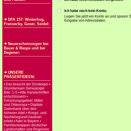
Ich habe noch kein Konto.
Legen Sie jetzt ein Konto an und sparen S
DFA 157: Winterling,
Eingabe von Adressdaten.
Fransecky, Geser, Seidel:
Neuerscheinungen bei
Bauer & Raspe und bei
Degener:
UNSERE
PRÄSENTIDEEN:
• Das braucht der Einsteiger •
Grundwissen Genealogie
Bde. 1-5 • Alte Handschriften
entschlüsseln •
Forschungsgebiet: Mittel-
und Osteuropa • Digitale
Datenbank über den
höheren Adel • Kriegs- und
Nachkriegszeit hautnah
erlebt • Adel in Bayern •
Familienwappen deutscher
Landschaften und Regionen