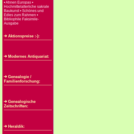
• Ahnen Europas •
Hochmittelalterliche sakrale
Baukunst • Schönes und
Edles zum Rahmen •
Bibliophile Faksimile-
Ausgabe
Aktionspreise :-):
Modernes Antiquariat:
Genealogie /
Familienforschung:
Genealogische
Zeitschriften:
Heraldik: