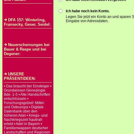
Ich habe noch kein Konto.
Legen Sie jetzt ein Konto an und sparen S
DFA 157: Winterling,
Eingabe von Adressdaten.
Fransecky, Geser, Seidel:
Neuerscheinungen bei
Bauer & Raspe und bei
Degener:
UNSERE
PRÄSENTIDEEN:
• Das braucht der Einsteiger •
Grundwissen Genealogie
Bde. 1-5 • Alte Handschriften
entschlüsseln •
Forschungsgebiet: Mittel-
und Osteuropa • Digitale
Datenbank über den
höheren Adel • Kriegs- und
Nachkriegszeit hautnah
erlebt • Adel in Bayern •
Familienwappen deutscher
Landschaften und Regionen