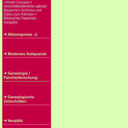
• Ahnen Europas •
Hochmittelalterliche sakrale
Baukunst • Schönes und
Edles zum Rahmen •
Bibliophile Faksimile-
Ausgabe
Aktionspreise :-):
Modernes Antiquariat:
Genealogie /
Familienforschung:
Genealogische
Zeitschriften:
Heraldik: