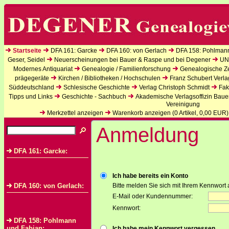
Startseite
DFA 161: Garcke
DFA 160: von Gerlach
DFA 158: Pohlman
Geser, Seidel
Neuerscheinungen bei Bauer & Raspe und bei Degener
UN
Modernes Antiquariat
Genealogie / Familienforschung
Genealogische Zei
prägegeräte
Kirchen / Bibliotheken / Hochschulen
Franz Schubert Verla
Süddeutschland
Schlesische Geschichte
Verlag Christoph Schmidt
Fak
Tipps und Links
Geschichte - Sachbuch
Akademische Verlagsoffizin Baue
Vereinigung
Merkzettel anzeigen
Warenkorb anzeigen (
0
Artikel,
0,00
EUR)
Anmeldung
DFA 161: Garcke:
Ich habe bereits ein Konto
DFA 160: von Gerlach:
Bitte melden Sie sich mit Ihrem Kennwort 
E-Mail oder Kundennummer:
Kennwort:
DFA 158: Pohlmann
und Fabian:
Ich habe mein Kennwort vergessen