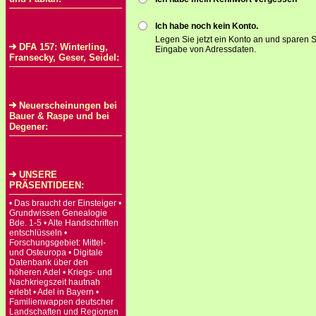
Ich habe noch kein Konto.
Legen Sie jetzt ein Konto an und sparen S
DFA 157: Winterling,
Eingabe von Adressdaten.
Fransecky, Geser, Seidel:
Neuerscheinungen bei
Bauer & Raspe und bei
Degener:
UNSERE
PRÄSENTIDEEN:
• Das braucht der Einsteiger •
Grundwissen Genealogie
Bde. 1-5 • Alte Handschriften
entschlüsseln •
Forschungsgebiet: Mittel-
und Osteuropa • Digitale
Datenbank über den
höheren Adel • Kriegs- und
Nachkriegszeit hautnah
erlebt • Adel in Bayern •
Familienwappen deutscher
Landschaften und Regionen