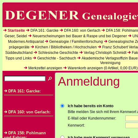
Startseite
DFA 161: Garcke
DFA 160: von Gerlach
DFA 158: Pohlman
Geser, Seidel
Neuerscheinungen bei Bauer & Raspe und bei Degener
UN
Modernes Antiquariat
Genealogie / Familienforschung
Genealogische Zei
prägegeräte
Kirchen / Bibliotheken / Hochschulen
Franz Schubert Verla
Süddeutschland
Schlesische Geschichte
Verlag Christoph Schmidt
Fak
Tipps und Links
Geschichte - Sachbuch
Akademische Verlagsoffizin Baue
Vereinigung
Merkzettel anzeigen
Warenkorb anzeigen (
0
Artikel,
0,00
EUR)
Anmeldung
DFA 161: Garcke:
Ich habe bereits ein Konto
DFA 160: von Gerlach:
Bitte melden Sie sich mit Ihrem Kennwort 
E-Mail oder Kundennummer:
Kennwort:
DFA 158: Pohlmann
und Fabian:
Ich habe mein Kennwort vergessen