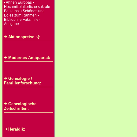
• Ahnen Europas •
Hochmittelalterliche sakrale
Baukunst • Schönes und
Edles zum Rahmen •
Bibliophile Faksimile-
Ausgabe
Aktionspreise :-):
Modernes Antiquariat:
Genealogie /
Familienforschung:
Genealogische
Zeitschriften:
Heraldik: