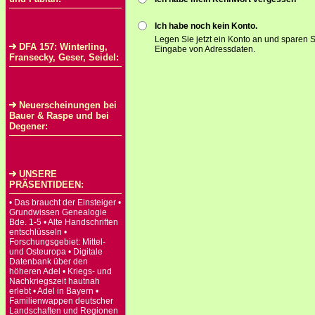
Ich habe noch kein Konto.
Legen Sie jetzt ein Konto an und sparen S
DFA 157: Winterling,
Eingabe von Adressdaten.
Fransecky, Geser, Seidel:
Neuerscheinungen bei
Bauer & Raspe und bei
Degener:
UNSERE
PRÄSENTIDEEN:
• Das braucht der Einsteiger •
Grundwissen Genealogie
Bde. 1-5 • Alte Handschriften
entschlüsseln •
Forschungsgebiet: Mittel-
und Osteuropa • Digitale
Datenbank über den
höheren Adel • Kriegs- und
Nachkriegszeit hautnah
erlebt • Adel in Bayern •
Familienwappen deutscher
Landschaften und Regionen