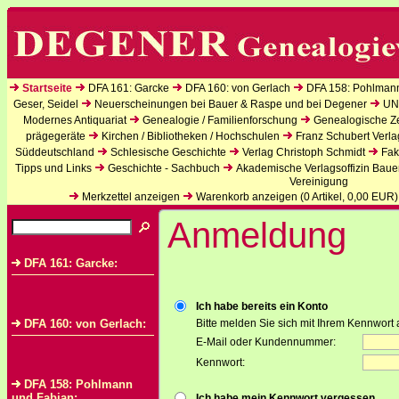
Startseite
DFA 161: Garcke
DFA 160: von Gerlach
DFA 158: Pohlman
Geser, Seidel
Neuerscheinungen bei Bauer & Raspe und bei Degener
UN
Modernes Antiquariat
Genealogie / Familienforschung
Genealogische Zei
prägegeräte
Kirchen / Bibliotheken / Hochschulen
Franz Schubert Verla
Süddeutschland
Schlesische Geschichte
Verlag Christoph Schmidt
Fak
Tipps und Links
Geschichte - Sachbuch
Akademische Verlagsoffizin Baue
Vereinigung
Merkzettel anzeigen
Warenkorb anzeigen (
0
Artikel,
0,00
EUR)
Anmeldung
DFA 161: Garcke:
Ich habe bereits ein Konto
DFA 160: von Gerlach:
Bitte melden Sie sich mit Ihrem Kennwort 
E-Mail oder Kundennummer:
Kennwort:
DFA 158: Pohlmann
und Fabian:
Ich habe mein Kennwort vergessen