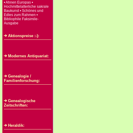
• Ahnen Europas •
Hochmittelalterliche sakrale
Baukunst • Schönes und
Edles zum Rahmen •
Bibliophile Faksimile-
Ausgabe
Aktionspreise :-):
Modernes Antiquariat:
Genealogie /
Familienforschung:
Genealogische
Zeitschriften:
Heraldik: