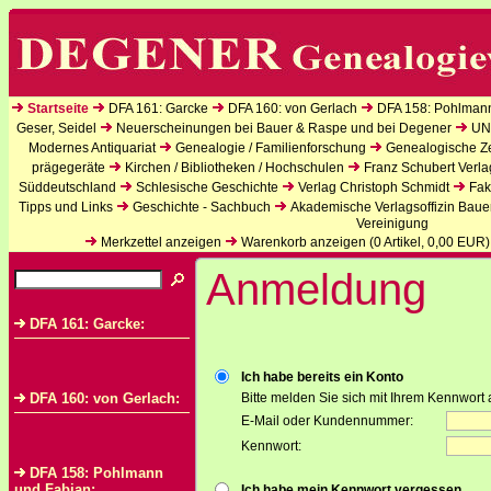
Startseite
DFA 161: Garcke
DFA 160: von Gerlach
DFA 158: Pohlman
Geser, Seidel
Neuerscheinungen bei Bauer & Raspe und bei Degener
UN
Modernes Antiquariat
Genealogie / Familienforschung
Genealogische Zei
prägegeräte
Kirchen / Bibliotheken / Hochschulen
Franz Schubert Verla
Süddeutschland
Schlesische Geschichte
Verlag Christoph Schmidt
Fak
Tipps und Links
Geschichte - Sachbuch
Akademische Verlagsoffizin Baue
Vereinigung
Merkzettel anzeigen
Warenkorb anzeigen (
0
Artikel,
0,00
EUR)
Anmeldung
DFA 161: Garcke:
Ich habe bereits ein Konto
DFA 160: von Gerlach:
Bitte melden Sie sich mit Ihrem Kennwort 
E-Mail oder Kundennummer:
Kennwort:
DFA 158: Pohlmann
und Fabian:
Ich habe mein Kennwort vergessen