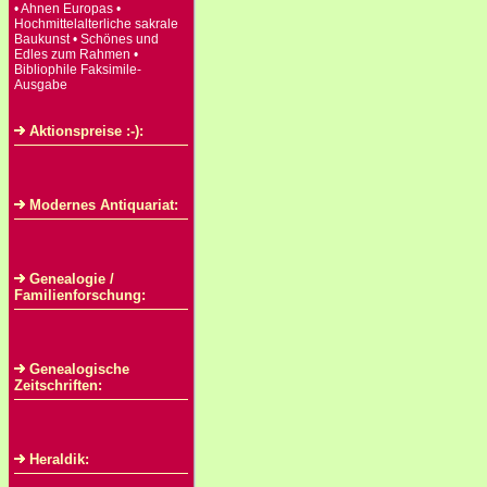
• Ahnen Europas •
Hochmittelalterliche sakrale
Baukunst • Schönes und
Edles zum Rahmen •
Bibliophile Faksimile-
Ausgabe
Aktionspreise :-):
Modernes Antiquariat:
Genealogie /
Familienforschung:
Genealogische
Zeitschriften:
Heraldik: