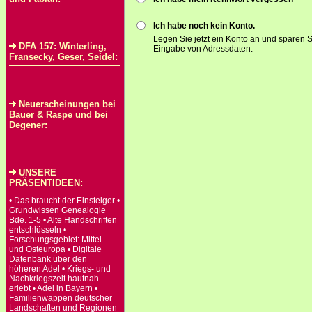
Ich habe noch kein Konto.
Legen Sie jetzt ein Konto an und sparen S
DFA 157: Winterling,
Eingabe von Adressdaten.
Fransecky, Geser, Seidel:
Neuerscheinungen bei
Bauer & Raspe und bei
Degener:
UNSERE
PRÄSENTIDEEN:
• Das braucht der Einsteiger •
Grundwissen Genealogie
Bde. 1-5 • Alte Handschriften
entschlüsseln •
Forschungsgebiet: Mittel-
und Osteuropa • Digitale
Datenbank über den
höheren Adel • Kriegs- und
Nachkriegszeit hautnah
erlebt • Adel in Bayern •
Familienwappen deutscher
Landschaften und Regionen