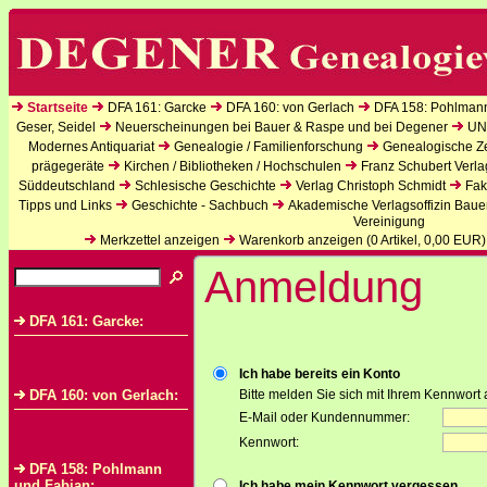
Startseite
DFA 161: Garcke
DFA 160: von Gerlach
DFA 158: Pohlman
Geser, Seidel
Neuerscheinungen bei Bauer & Raspe und bei Degener
UN
Modernes Antiquariat
Genealogie / Familienforschung
Genealogische Zei
prägegeräte
Kirchen / Bibliotheken / Hochschulen
Franz Schubert Verla
Süddeutschland
Schlesische Geschichte
Verlag Christoph Schmidt
Fak
Tipps und Links
Geschichte - Sachbuch
Akademische Verlagsoffizin Baue
Vereinigung
Merkzettel anzeigen
Warenkorb anzeigen (
0
Artikel,
0,00
EUR)
Anmeldung
DFA 161: Garcke:
Ich habe bereits ein Konto
DFA 160: von Gerlach:
Bitte melden Sie sich mit Ihrem Kennwort 
E-Mail oder Kundennummer:
Kennwort:
DFA 158: Pohlmann
und Fabian:
Ich habe mein Kennwort vergessen