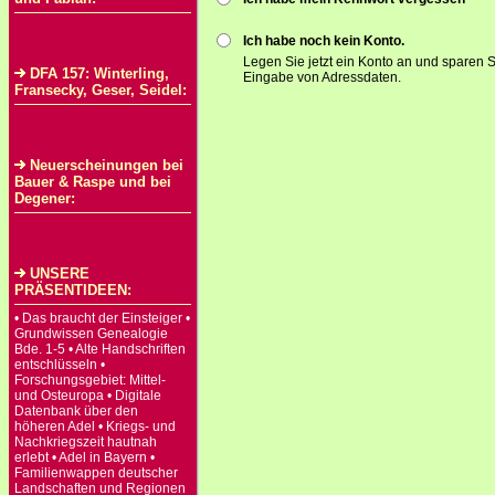
Ich habe noch kein Konto.
Legen Sie jetzt ein Konto an und sparen S
DFA 157: Winterling,
Eingabe von Adressdaten.
Fransecky, Geser, Seidel:
Neuerscheinungen bei
Bauer & Raspe und bei
Degener:
UNSERE
PRÄSENTIDEEN:
• Das braucht der Einsteiger •
Grundwissen Genealogie
Bde. 1-5 • Alte Handschriften
entschlüsseln •
Forschungsgebiet: Mittel-
und Osteuropa • Digitale
Datenbank über den
höheren Adel • Kriegs- und
Nachkriegszeit hautnah
erlebt • Adel in Bayern •
Familienwappen deutscher
Landschaften und Regionen