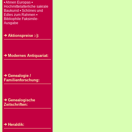
• Ahnen Europas •
Hochmittelalterliche sakrale
Baukunst • Schönes und
Edles zum Rahmen •
Bibliophile Faksimile-
Ausgabe
Aktionspreise :-):
Modernes Antiquariat:
Genealogie /
Familienforschung:
Genealogische
Zeitschriften:
Heraldik: