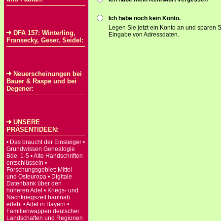
Ich habe noch kein Konto.
Legen Sie jetzt ein Konto an und sparen S
DFA 157: Winterling,
Eingabe von Adressdaten.
Fransecky, Geser, Seidel:
Neuerscheinungen bei
Bauer & Raspe und bei
Degener:
UNSERE
PRÄSENTIDEEN:
• Das braucht der Einsteiger •
Grundwissen Genealogie
Bde. 1-5 • Alte Handschriften
entschlüsseln •
Forschungsgebiet: Mittel-
und Osteuropa • Digitale
Datenbank über den
höheren Adel • Kriegs- und
Nachkriegszeit hautnah
erlebt • Adel in Bayern •
Familienwappen deutscher
Landschaften und Regionen