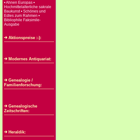
• Ahnen Europas •
Hochmittelalterliche sakrale
Baukunst • Schönes und
Edles zum Rahmen •
Bibliophile Faksimile-
Ausgabe
Aktionspreise :-):
Modernes Antiquariat:
Genealogie /
Familienforschung:
Genealogische
Zeitschriften:
Heraldik: