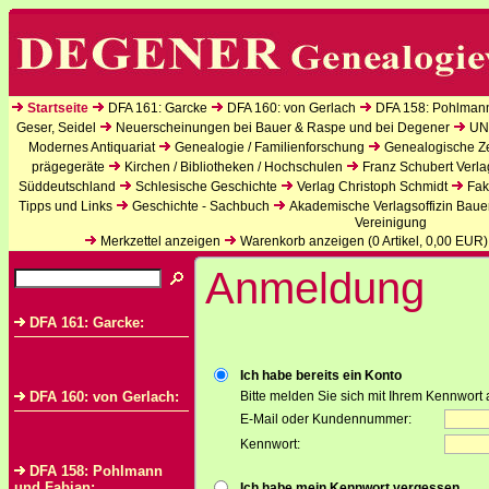
Startseite
DFA 161: Garcke
DFA 160: von Gerlach
DFA 158: Pohlman
Geser, Seidel
Neuerscheinungen bei Bauer & Raspe und bei Degener
UN
Modernes Antiquariat
Genealogie / Familienforschung
Genealogische Zei
prägegeräte
Kirchen / Bibliotheken / Hochschulen
Franz Schubert Verla
Süddeutschland
Schlesische Geschichte
Verlag Christoph Schmidt
Fak
Tipps und Links
Geschichte - Sachbuch
Akademische Verlagsoffizin Baue
Vereinigung
Merkzettel anzeigen
Warenkorb anzeigen (
0
Artikel,
0,00
EUR)
Anmeldung
DFA 161: Garcke:
Ich habe bereits ein Konto
DFA 160: von Gerlach:
Bitte melden Sie sich mit Ihrem Kennwort 
E-Mail oder Kundennummer:
Kennwort:
DFA 158: Pohlmann
und Fabian:
Ich habe mein Kennwort vergessen