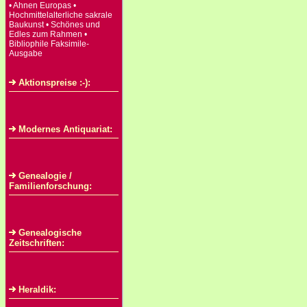
• Ahnen Europas •
Hochmittelalterliche sakrale
Baukunst • Schönes und
Edles zum Rahmen •
Bibliophile Faksimile-
Ausgabe
Aktionspreise :-):
Modernes Antiquariat:
Genealogie /
Familienforschung:
Genealogische
Zeitschriften:
Heraldik: