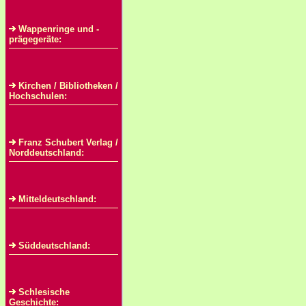
Wappenringe und -
prägegeräte:
Kirchen / Bibliotheken /
Hochschulen:
Franz Schubert Verlag /
Norddeutschland:
Mitteldeutschland:
Süddeutschland:
Schlesische
Geschichte: