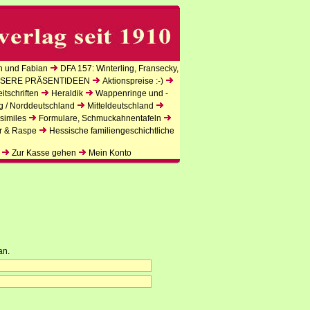
n und Fabian
DFA 157: Winterling, Fransecky,
SERE PRÄSENTIDEEN
Aktionspreise :-)
tschriften
Heraldik
Wappenringe und -
g / Norddeutschland
Mitteldeutschland
similes
Formulare, Schmuckahnentafeln
r & Raspe
Hessische familiengeschichtliche
Zur Kasse gehen
Mein Konto
an.