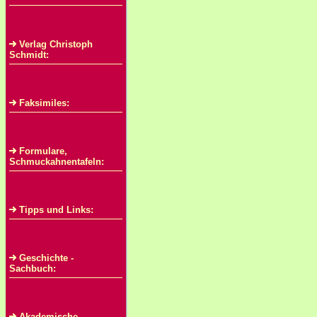
Verlag Christoph
Schmidt:
Faksimiles:
Formulare,
Schmuckahnentafeln:
Tipps und Links:
Geschichte -
Sachbuch:
Akademische