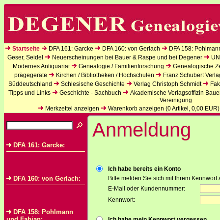
Startseite
DFA 161: Garcke
DFA 160: von Gerlach
DFA 158: Pohlman
Geser, Seidel
Neuerscheinungen bei Bauer & Raspe und bei Degener
UN
Modernes Antiquariat
Genealogie / Familienforschung
Genealogische Zei
prägegeräte
Kirchen / Bibliotheken / Hochschulen
Franz Schubert Verla
Süddeutschland
Schlesische Geschichte
Verlag Christoph Schmidt
Fak
Tipps und Links
Geschichte - Sachbuch
Akademische Verlagsoffizin Baue
Vereinigung
Merkzettel anzeigen
Warenkorb anzeigen (
0
Artikel,
0,00
EUR)
Anmeldung
DFA 161: Garcke:
Ich habe bereits ein Konto
DFA 160: von Gerlach:
Bitte melden Sie sich mit Ihrem Kennwort 
E-Mail oder Kundennummer:
Kennwort:
DFA 158: Pohlmann
und Fabian:
Ich habe mein Kennwort vergessen