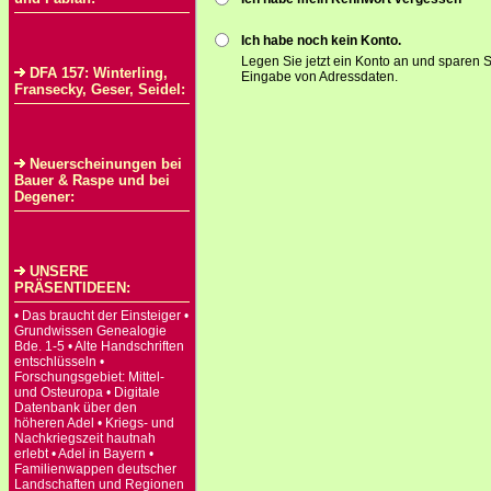
Ich habe noch kein Konto.
Legen Sie jetzt ein Konto an und sparen S
DFA 157: Winterling,
Eingabe von Adressdaten.
Fransecky, Geser, Seidel:
Neuerscheinungen bei
Bauer & Raspe und bei
Degener:
UNSERE
PRÄSENTIDEEN:
• Das braucht der Einsteiger •
Grundwissen Genealogie
Bde. 1-5 • Alte Handschriften
entschlüsseln •
Forschungsgebiet: Mittel-
und Osteuropa • Digitale
Datenbank über den
höheren Adel • Kriegs- und
Nachkriegszeit hautnah
erlebt • Adel in Bayern •
Familienwappen deutscher
Landschaften und Regionen