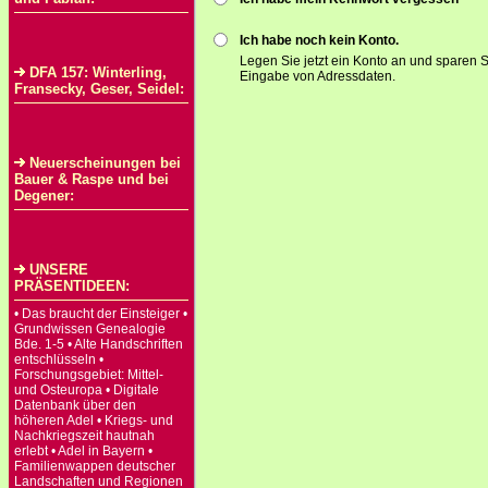
Ich habe noch kein Konto.
Legen Sie jetzt ein Konto an und sparen S
DFA 157: Winterling,
Eingabe von Adressdaten.
Fransecky, Geser, Seidel:
Neuerscheinungen bei
Bauer & Raspe und bei
Degener:
UNSERE
PRÄSENTIDEEN:
• Das braucht der Einsteiger •
Grundwissen Genealogie
Bde. 1-5 • Alte Handschriften
entschlüsseln •
Forschungsgebiet: Mittel-
und Osteuropa • Digitale
Datenbank über den
höheren Adel • Kriegs- und
Nachkriegszeit hautnah
erlebt • Adel in Bayern •
Familienwappen deutscher
Landschaften und Regionen