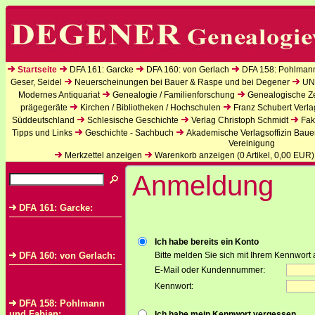
Startseite
DFA 161: Garcke
DFA 160: von Gerlach
DFA 158: Pohlman
Geser, Seidel
Neuerscheinungen bei Bauer & Raspe und bei Degener
UN
Modernes Antiquariat
Genealogie / Familienforschung
Genealogische Zei
prägegeräte
Kirchen / Bibliotheken / Hochschulen
Franz Schubert Verla
Süddeutschland
Schlesische Geschichte
Verlag Christoph Schmidt
Fak
Tipps und Links
Geschichte - Sachbuch
Akademische Verlagsoffizin Baue
Vereinigung
Merkzettel anzeigen
Warenkorb anzeigen (
0
Artikel,
0,00
EUR)
Anmeldung
DFA 161: Garcke:
Ich habe bereits ein Konto
DFA 160: von Gerlach:
Bitte melden Sie sich mit Ihrem Kennwort 
E-Mail oder Kundennummer:
Kennwort:
DFA 158: Pohlmann
und Fabian:
Ich habe mein Kennwort vergessen