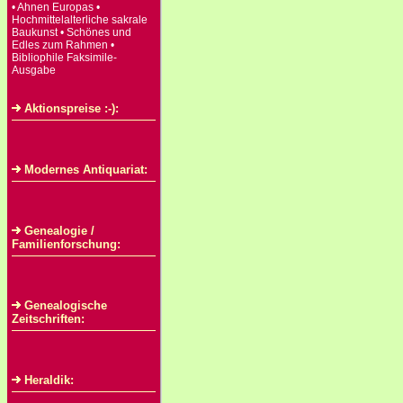
• Ahnen Europas •
Hochmittelalterliche sakrale
Baukunst • Schönes und
Edles zum Rahmen •
Bibliophile Faksimile-
Ausgabe
Aktionspreise :-):
Modernes Antiquariat:
Genealogie /
Familienforschung:
Genealogische
Zeitschriften:
Heraldik: