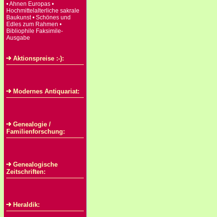
• Ahnen Europas •
Hochmittelalterliche sakrale
Baukunst • Schönes und
Edles zum Rahmen •
Bibliophile Faksimile-
Ausgabe
Aktionspreise :-):
Modernes Antiquariat:
Genealogie /
Familienforschung:
Genealogische
Zeitschriften:
Heraldik: