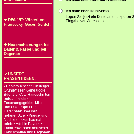
Ich habe noch kein Konto.
Legen Sie jetzt ein Konto an und sparen S
DFA 157: Winterling,
Eingabe von Adressdaten.
Fransecky, Geser, Seidel:
Neuerscheinungen bei
Bauer & Raspe und bei
Degener:
UNSERE
PRÄSENTIDEEN:
• Das braucht der Einsteiger •
Grundwissen Genealogie
Bde. 1-5 • Alte Handschriften
entschlüsseln •
Forschungsgebiet: Mittel-
und Osteuropa • Digitale
Datenbank über den
höheren Adel • Kriegs- und
Nachkriegszeit hautnah
erlebt • Adel in Bayern •
Familienwappen deutscher
Landschaften und Regionen