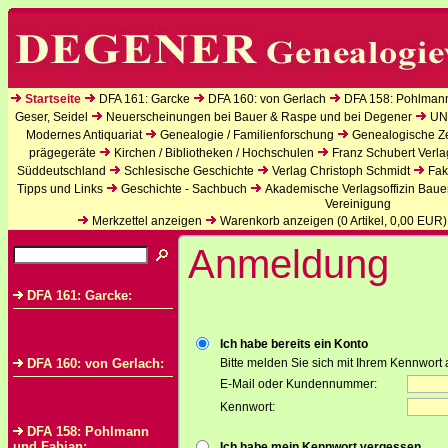
Startseite
DFA 161: Garcke
DFA 160: von Gerlach
DFA 158: Pohlman
Geser, Seidel
Neuerscheinungen bei Bauer & Raspe und bei Degener
UN
Modernes Antiquariat
Genealogie / Familienforschung
Genealogische Zei
prägegeräte
Kirchen / Bibliotheken / Hochschulen
Franz Schubert Verla
Süddeutschland
Schlesische Geschichte
Verlag Christoph Schmidt
Fak
Tipps und Links
Geschichte - Sachbuch
Akademische Verlagsoffizin Baue
Vereinigung
Merkzettel anzeigen
Warenkorb anzeigen (
0
Artikel,
0,00
EUR)
Anmeldung
DFA 161: Garcke:
Ich habe bereits ein Konto
DFA 160: von Gerlach:
Bitte melden Sie sich mit Ihrem Kennwort 
E-Mail oder Kundennummer:
Kennwort:
DFA 158: Pohlmann
und Fabian:
Ich habe mein Kennwort vergessen