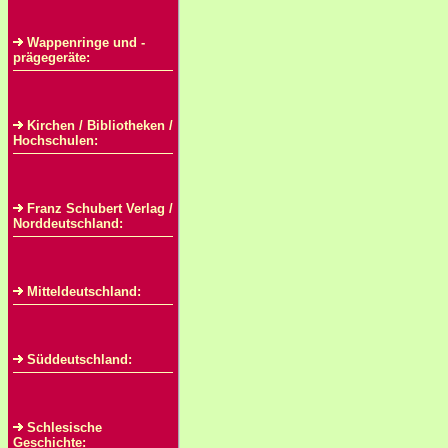
Wappenringe und -
prägegeräte:
Kirchen / Bibliotheken /
Hochschulen:
Franz Schubert Verlag /
Norddeutschland:
Mitteldeutschland:
Süddeutschland:
Schlesische
Geschichte: