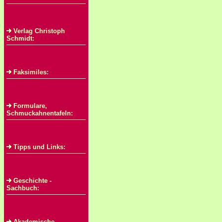
Verlag Christoph
Schmidt:
Faksimiles:
Formulare,
Schmuckahnentafeln:
Tipps und Links:
Geschichte -
Sachbuch:
Akademische