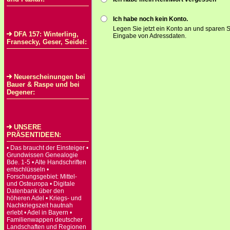
Ich habe noch kein Konto.
Legen Sie jetzt ein Konto an und sparen S
DFA 157: Winterling,
Eingabe von Adressdaten.
Fransecky, Geser, Seidel:
Neuerscheinungen bei
Bauer & Raspe und bei
Degener:
UNSERE
PRÄSENTIDEEN:
• Das braucht der Einsteiger •
Grundwissen Genealogie
Bde. 1-5 • Alte Handschriften
entschlüsseln •
Forschungsgebiet: Mittel-
und Osteuropa • Digitale
Datenbank über den
höheren Adel • Kriegs- und
Nachkriegszeit hautnah
erlebt • Adel in Bayern •
Familienwappen deutscher
Landschaften und Regionen