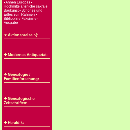
• Ahnen Europas •
Hochmittelalterliche sakrale
Baukunst • Schönes und
Edles zum Rahmen •
Bibliophile Faksimile-
Ausgabe
Aktionspreise :-):
Modernes Antiquariat:
Genealogie /
Familienforschung:
Genealogische
Zeitschriften:
Heraldik: