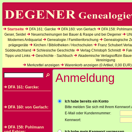
Startseite
DFA 161: Garcke
DFA 160: von Gerlach
DFA 158: Pohlman
Geser, Seidel
Neuerscheinungen bei Bauer & Raspe und bei Degener
UN
Modernes Antiquariat
Genealogie / Familienforschung
Genealogische Zei
prägegeräte
Kirchen / Bibliotheken / Hochschulen
Franz Schubert Verla
Süddeutschland
Schlesische Geschichte
Verlag Christoph Schmidt
Fak
Tipps und Links
Geschichte - Sachbuch
Akademische Verlagsoffizin Baue
Vereinigung
Merkzettel anzeigen
Warenkorb anzeigen (
0
Artikel,
0,00
EUR)
Anmeldung
DFA 161: Garcke:
Ich habe bereits ein Konto
DFA 160: von Gerlach:
Bitte melden Sie sich mit Ihrem Kennwort 
E-Mail oder Kundennummer:
Kennwort:
DFA 158: Pohlmann
und Fabian:
Ich habe mein Kennwort vergessen