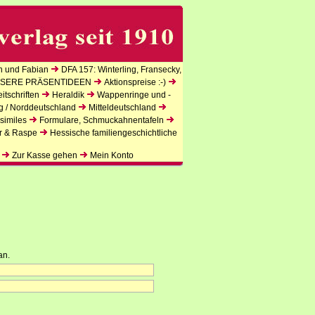
n und Fabian
DFA 157: Winterling, Fransecky,
SERE PRÄSENTIDEEN
Aktionspreise :-)
tschriften
Heraldik
Wappenringe und -
g / Norddeutschland
Mitteldeutschland
similes
Formulare, Schmuckahnentafeln
r & Raspe
Hessische familiengeschichtliche
Zur Kasse gehen
Mein Konto
an.