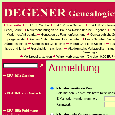
Startseite
DFA 161: Garcke
DFA 160: von Gerlach
DFA 158: Pohlman
Geser, Seidel
Neuerscheinungen bei Bauer & Raspe und bei Degener
UN
Modernes Antiquariat
Genealogie / Familienforschung
Genealogische Zei
prägegeräte
Kirchen / Bibliotheken / Hochschulen
Franz Schubert Verla
Süddeutschland
Schlesische Geschichte
Verlag Christoph Schmidt
Fak
Tipps und Links
Geschichte - Sachbuch
Akademische Verlagsoffizin Baue
Vereinigung
Merkzettel anzeigen
Warenkorb anzeigen (
0
Artikel,
0,00
EUR)
Anmeldung
DFA 161: Garcke:
Ich habe bereits ein Konto
DFA 160: von Gerlach:
Bitte melden Sie sich mit Ihrem Kennwort 
E-Mail oder Kundennummer:
Kennwort:
DFA 158: Pohlmann
und Fabian:
Ich habe mein Kennwort vergessen