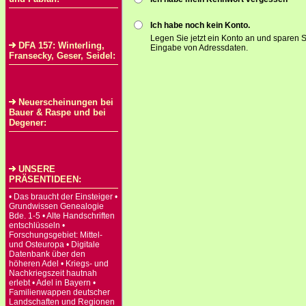
Ich habe noch kein Konto.
Legen Sie jetzt ein Konto an und sparen S
DFA 157: Winterling,
Eingabe von Adressdaten.
Fransecky, Geser, Seidel:
Neuerscheinungen bei
Bauer & Raspe und bei
Degener:
UNSERE
PRÄSENTIDEEN:
• Das braucht der Einsteiger •
Grundwissen Genealogie
Bde. 1-5 • Alte Handschriften
entschlüsseln •
Forschungsgebiet: Mittel-
und Osteuropa • Digitale
Datenbank über den
höheren Adel • Kriegs- und
Nachkriegszeit hautnah
erlebt • Adel in Bayern •
Familienwappen deutscher
Landschaften und Regionen