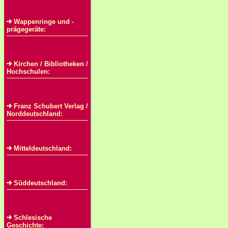
Wappenringe und -
prägegeräte:
Kirchen / Bibliotheken /
Hochschulen:
Franz Schubert Verlag /
Norddeutschland:
Mitteldeutschland:
Süddeutschland:
Schlesische
Geschichte: