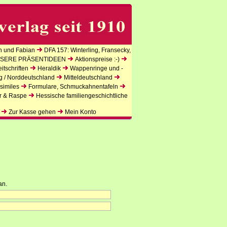
n und Fabian
DFA 157: Winterling, Fransecky,
SERE PRÄSENTIDEEN
Aktionspreise :-)
tschriften
Heraldik
Wappenringe und -
g / Norddeutschland
Mitteldeutschland
similes
Formulare, Schmuckahnentafeln
r & Raspe
Hessische familiengeschichtliche
Zur Kasse gehen
Mein Konto
an.