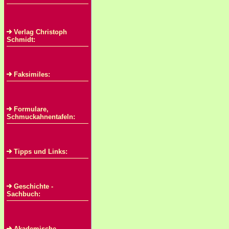
Verlag Christoph
Schmidt:
Faksimiles:
Formulare,
Schmuckahnentafeln:
Tipps und Links:
Geschichte -
Sachbuch:
Akademische