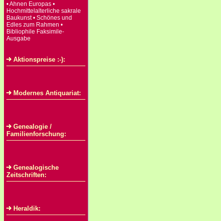
• Ahnen Europas •
Hochmittelalterliche sakrale
Baukunst • Schönes und
Edles zum Rahmen •
Bibliophile Faksimile-
Ausgabe
Aktionspreise :-):
Modernes Antiquariat:
Genealogie /
Familienforschung:
Genealogische
Zeitschriften:
Heraldik: