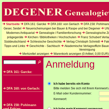
Startseite
DFA 161: Garcke
DFA 160: von Gerlach
DFA 158: Pohlman
Geser, Seidel
Neuerscheinungen bei Bauer & Raspe und bei Degener
UN
Modernes Antiquariat
Genealogie / Familienforschung
Genealogische Zei
prägegeräte
Kirchen / Bibliotheken / Hochschulen
Franz Schubert Verla
Süddeutschland
Schlesische Geschichte
Verlag Christoph Schmidt
Fak
Tipps und Links
Geschichte - Sachbuch
Akademische Verlagsoffizin Baue
Vereinigung
Merkzettel anzeigen
Warenkorb anzeigen (
0
Artikel,
0,00
EUR)
Anmeldung
DFA 161: Garcke:
Ich habe bereits ein Konto
DFA 160: von Gerlach:
Bitte melden Sie sich mit Ihrem Kennwort 
E-Mail oder Kundennummer:
Kennwort:
DFA 158: Pohlmann
und Fabian:
Ich habe mein Kennwort vergessen