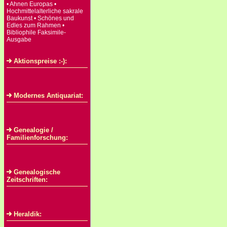
• Ahnen Europas •
Hochmittelalterliche sakrale
Baukunst • Schönes und
Edles zum Rahmen •
Bibliophile Faksimile-
Ausgabe
Aktionspreise :-):
Modernes Antiquariat:
Genealogie /
Familienforschung:
Genealogische
Zeitschriften:
Heraldik: