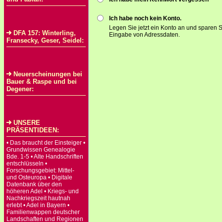
Ich habe noch kein Konto.
Legen Sie jetzt ein Konto an und sparen S
DFA 157: Winterling,
Eingabe von Adressdaten.
Fransecky, Geser, Seidel:
Neuerscheinungen bei
Bauer & Raspe und bei
Degener:
UNSERE
PRÄSENTIDEEN:
• Das braucht der Einsteiger •
Grundwissen Genealogie
Bde. 1-5 • Alte Handschriften
entschlüsseln •
Forschungsgebiet: Mittel-
und Osteuropa • Digitale
Datenbank über den
höheren Adel • Kriegs- und
Nachkriegszeit hautnah
erlebt • Adel in Bayern •
Familienwappen deutscher
Landschaften und Regionen